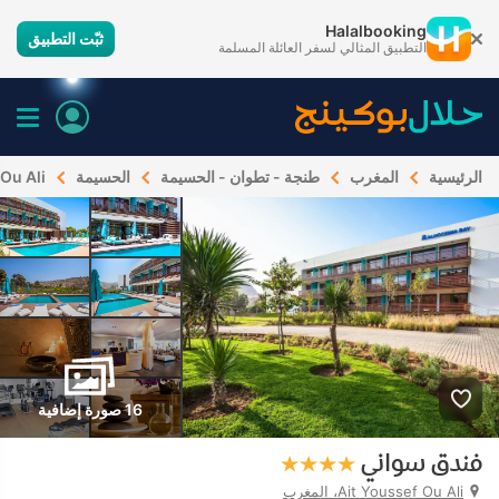
Halalbooking
ثبّت التطبيق
التطبيق المثالي لسفر العائلة المسلمة
الرئيسية
المغرب
طنجة - تطوان - الحسيمة
الحسيمة
 Ou Ali
16 صورة إضافية
فندق سواني
Ait Youssef Ou Ali، المغرب