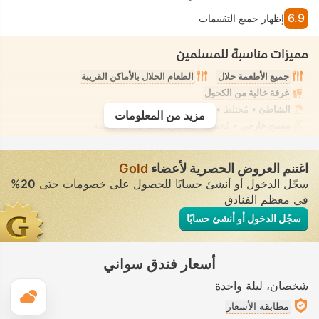
6.9
إظهار جميع التقييمات
مميزات مناسبة للمسلمين
جميع الأطعمة حلال
الطعام الحلال بالأماكن القريبة
غرفة خالية من الكحول
الشاطئ
• مُختلط • ملابس السباحة المحتشمة
مزيد من المعلومات
مسبح خارجي
• مُختلط • ملابس السباحة المحتشمة
اغتنم العروض الحصرية لأعضاء
Gold
سجّل الدخول أو أنشئ حسابًا للحصول على خصومات حتى
20%
في معظم الفنادق
سجّل الدخول أو أنشئ حسابًا
أسعار فندق سواني
شخصان
ليلة واحدة
ال
مطابقة الأسعار