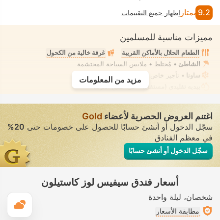
9.2
ممتاز
إظهار جميع التقييمات
مميزات مناسبة للمسلمين
الطعام الحلال بالأماكن القريبة
غرفة خالية من الكحول
الشاطئ
• مُختلط • ملابس السباحة المحتشمة
ساونا
• تأجير خاص • معزول تمامًا
مزيد من المعلومات
بيديه تقليدي (مستقل)
• في جميع الغرف
اغتنم العروض الحصرية لأعضاء
Gold
سجّل الدخول أو أنشئ حسابًا للحصول على خصومات حتى
20%
في معظم الفنادق
سجّل الدخول أو أنشئ حسابًا
أسعار فندق سيفيس لوز كاستيلون
شخصان
ليلة واحدة
ال
مطابقة الأسعار