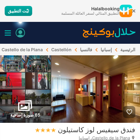
Halalbooking
ثبّت التطبيق
التطبيق المثالي لسفر العائلة المسلمة
الرئيسية
إسبانيا
فالنسيا
Castellón
Castello de la Plana
65 صورة إضافية
فندق سيفيس لوز كاستيلون
Castello de la Plana، إسبانيا