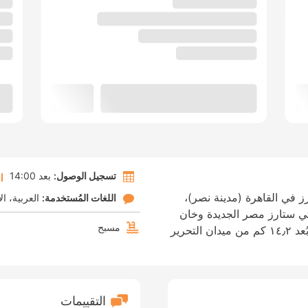
تسجيل الوصول:
بعد 14:00
 في القاهرة (مدينة نصر)،
اللغات المُستخدمة:
العربية
ال
ارة من سيتي ستارز مصر الجديدة وخان
مسبح
الخليلي. الإقامة في هذا الفندق تضعك على بُعد ١٤٫٢ كم من ميدان التحرير
التقييمات