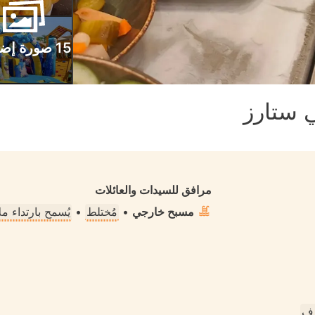
15 صورة إضافية
 ستارز
مرافق للسيدات والعائلات
مسبح خارجي
•
مُختلط
•
يُسمح بارتداء 
رف