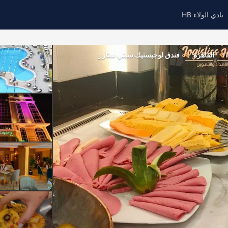
نادي الولاء HB
القاهرة
فندق لوجيستيك سيتي ستارز