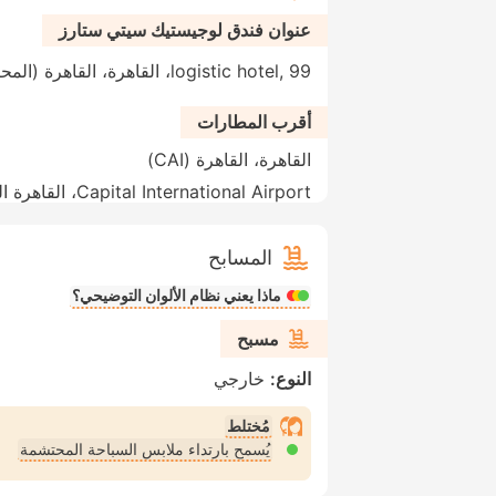
عنوان فندق لوجيستيك سيتي ستارز
logistic hotel, 99، القاهرة، القاهرة (المحافظة)، 445013، مصر
أقرب المطارات
القاهرة، القاهرة (CAI)
Capital International Airport، القاهرة الجديدة (CCE)
المسابح
ماذا يعني نظام الألوان التوضيحي؟
مسبح
النوع:
خارجي
مُختلط
يُسمح بارتداء ملابس السباحة المحتشمة