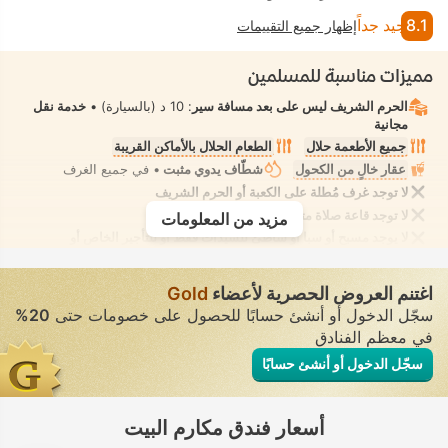
8.1
جيد جداً
إظهار جميع التقييمات
مميزات مناسبة للمسلمين
الحرم الشريف ليس على بعد مسافة سير
: 10 د (بالسيارة) •
خدمة نقل
مجانية
جميع الأطعمة حلال
الطعام الحلال بالأماكن القريبة
عقار خالٍ من الكحول
شطّاف يدوي مثبت
• في جميع الغرف
لا توجد غرف مُطلة على الكعبة أو الحرم الشريف
لا توجد قاعة صلاة متصلة بالحرم الشريف
مزيد من المعلومات
لا يوجد مسبح أو سبا أو شاطئ للسيدات فقط أو للتأجير الخاص أو
للاستخدام في الفيلا/الغرفة يوفر الانعزال التام. لا يوجد مسبح أو سبا أو
شاطئ للاستخدام المُختلط يُسمح فيه بارتداء ملابس السباحة المحتشمة
اغتنم العروض الحصرية لأعضاء
Gold
سجّل الدخول أو أنشئ حسابًا للحصول على خصومات حتى
20%
في معظم الفنادق
سجّل الدخول أو أنشئ حسابًا
أسعار فندق مكارم البيت