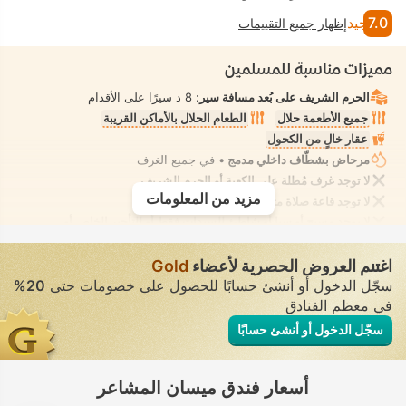
7.0
جيد
إظهار جميع التقييمات
مميزات مناسبة للمسلمين
الحرم الشريف على بُعد مسافة سير
: 8 د سيرًا على الأقدام
جميع الأطعمة حلال
الطعام الحلال بالأماكن القريبة
عقار خالٍ من الكحول
مرحاض بشطّاف داخلي مدمج
• في جميع الغرف
لا توجد غرف مُطلة على الكعبة أو الحرم الشريف
مزيد من المعلومات
لا توجد قاعة صلاة متصلة بالحرم الشريف
لا يوجد مسبح أو سبا أو شاطئ للسيدات فقط أو للتأجير الخاص أو
للاستخدام في الفيلا/الغرفة يوفر الانعزال التام. لا يوجد مسبح أو سبا أو
شاطئ للاستخدام المُختلط يُسمح فيه بارتداء ملابس السباحة المحتشمة
اغتنم العروض الحصرية لأعضاء
Gold
سجّل الدخول أو أنشئ حسابًا للحصول على خصومات حتى
20%
في معظم الفنادق
سجّل الدخول أو أنشئ حسابًا
أسعار فندق ميسان المشاعر