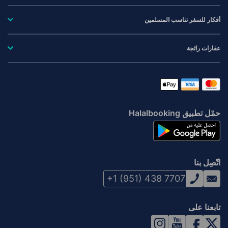
أفكار للسفر تناسب المسلمين
عقارات رائجة
حمّل تطبيق Halalbooking
اتّصِل بنا
+1 (951) 438 7707
تابعنا على