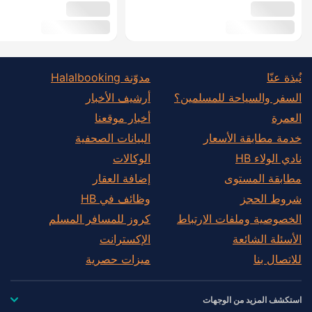
نُبذة عنّا
مدوّنة Halalbooking
السفر والسياحة للمسلمين؟
أرشيف الأخبار
العمرة
أخبار موقعنا
خدمة مطابقة الأسعار
البيانات الصحفية
نادي الولاء HB
الوكالات
مطابقة المستوى
إضافة العقار
شروط الحجز
وظائف في HB
الخصوصية وملفات الارتباط
كروز للمسافر المسلم
الأسئلة الشائعة
الإكسترانت
للاتصال بنا
ميزات حصرية
استكشف المزيد من الوجهات