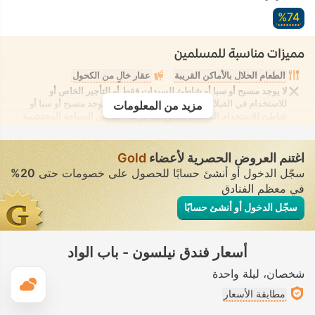
74‏%
مميزات مناسبة للمسلمين
الطعام الحلال بالأماكن القريبة
عقار خالٍ من الكحول
لا يوجد مسبح أو سبا أو شاطئ للسيدات فقط أو للتأجير الخاص أو
للاستخدام في الفيلا/الغرفة يوفر الانعزال التام. لا يوجد مسبح أو سبا أو
مزيد من المعلومات
شاطئ للاستخدام المُختلط يُسمح فيه بارتداء ملابس السباحة المحتشمة
اغتنم العروض الحصرية لأعضاء
Gold
سجّل الدخول أو أنشئ حسابًا للحصول على خصومات حتى
20%
في معظم الفنادق
سجّل الدخول أو أنشئ حسابًا
أسعار فندق نيلسون - باب الواد
شخصان
ليلة واحدة
ال
مطابقة الأسعار