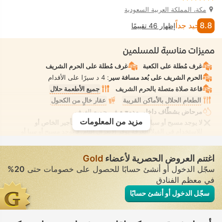
مكة، المملكة العربية السعودية
8.8
جيد جداً
إظهار 46 تقييمًا
مميزات مناسبة للمسلمين
غرف مُطلة على الكعبة
غرف مُطلة على الحرم الشريف
الحرم الشريف على بُعد مسافة سير
: 4 د سيرًا على الأقدام
قاعة صلاة متصلة بالحرم الشريف
جميع الأطعمة حلال
الطعام الحلال بالأماكن القريبة
عقار خالٍ من الكحول
مرحاض بشطّاف داخلي مدمج
• في جميع الغرف
مزيد من المعلومات
لا يوجد مسبح أو سبا أو شاطئ للسيدات فقط أو للتأجير الخاص أو
للاستخدام في الفيلا/الغرفة يوفر الانعزال التام. لا يوجد مسبح أو سبا أو
شاطئ للاستخدام المُختلط يُسمح فيه بارتداء ملابس السباحة المحتشمة
اغتنم العروض الحصرية لأعضاء
Gold
سجّل الدخول أو أنشئ حسابًا للحصول على خصومات حتى
20%
في معظم الفنادق
سجّل الدخول أو أنشئ حسابًا