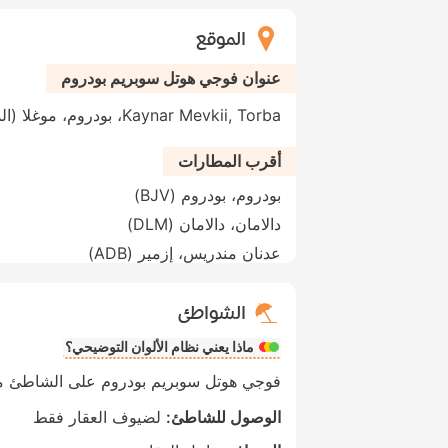
الموقع
عنوان فوجي هوتل سوبريم بودروم
Kaynar Mevkii, Torba، بودروم، موغلا (المحافظة)، 48400، تركيا
أقرب المطارات
بودروم، بودروم (BJV)
دالامان، دالامان (DLM)
عدنان مندريس، إزمير (ADB)
الشواطئ
ماذا يعني نظام الألوان التوضيحي؟
فوجي هوتل سوبريم بودروم على الشاطئ مب
الوصول للشاطئ:
لضيوف العقار فقط