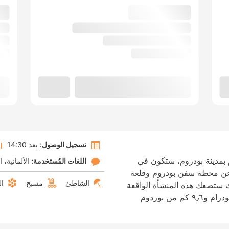
تسجيل الوصول:
بعد 14:30
 بمدينة بودروم، ستكون في
اللغات المُستخدمة:
الألمانية
ا
 دقيقة بالسيارة عن محطة سفن بودروم وقلعة
الشاطئ
مسبح
ال
يث ستضعك هذه المنشأة الواقعة
على الشاطئ على بُعد ٧٫٥ كم من شاطئ بودرام و٩٫٦ كم من بوردوم