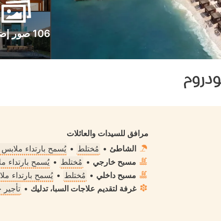
106 صور إضافية
دروم
مرافق للسيدات والعائلات
الشاطئ
•
مُختلط
•
يُسمح بارتداء ملابس
مسبح خارجي
•
مُختلط
•
يُسمح بارتداء 
مسبح داخلي
•
مُختلط
•
يُسمح بارتداء م
غرفة لتقديم علاجات السبا، تدليك
•
تأجير 