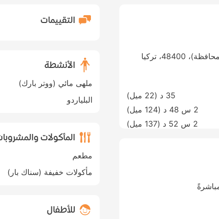
التقييمات
الأنشطة
ملهى مائي (ووتر بارك)
35 د (
22 ميل
)
البلياردو
2 س 48 د (
124 ميل
)
2 س 52 د (
137 ميل
)
المأكولات والمشروبا
مطعم
مأكولات خفيفة (سناك بار)
اشرةً
للأطفال