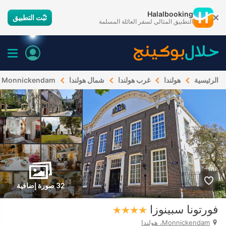
Halalbooking
ثبّت التطبيق
التطبيق المثالي لسفر العائلة المسلمة
الرئيسية
هولندا
غرب هولندا
شمال هولندا
Monnickendam
32 صورة إضافية
فورتونا سبينوزا
Monnickendam، هولندا