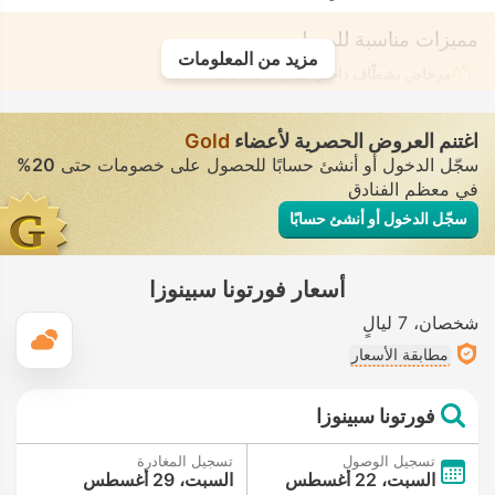
مميزات مناسبة للمسلمين
مزيد من المعلومات
مرحاض بشطّاف داخلي مدمج
• في بعض الغرف
اغتنم العروض الحصرية لأعضاء
Gold
سجّل الدخول أو أنشئ حسابًا للحصول على خصومات حتى
20%
في معظم الفنادق
سجّل الدخول أو أنشئ حسابًا
أسعار فورتونا سبينوزا
شخصان
7 ليالٍ
ال
مطابقة الأسعار
فورتونا سبينوزا
تسجيل الوصول
تسجيل المغادرة
السبت، 22 أغسطس
السبت، 29 أغسطس