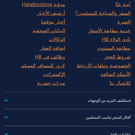
نُبذة عنّا
مدوّنة Halalbooking
السفر والسياحة للمسلمين؟
أرشيف الأخبار
العمرة
أخبار موقعنا
خدمة مطابقة الأسعار
البيانات الصحفية
نادي الولاء HB
الوكالات
مطابقة المستوى
إضافة العقار
شروط الحجز
وظائف في HB
الخصوصية وملفات الارتباط
كروز للمسافر المسلم
الأسئلة الشائعة
الإكسترانت
للاتصال بنا
ميزات حصرية
استكشف المزيد من الوجهات
أفكار للسفر تناسب المسلمين
عقارات رائجة