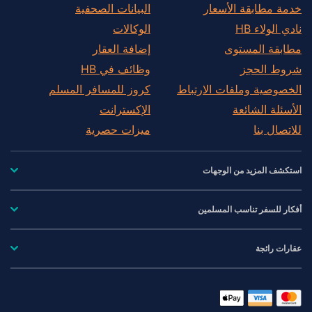
خدمة مطابقة الأسعار
البيانات الصحفية
نادي الولاء HB
الوكالات
مطابقة المستوى
إضافة العقار
شروط الحجز
وظائف في HB
الخصوصية وملفات الارتباط
كروز للمسافر المسلم
الأسئلة الشائعة
الإكسترانت
للاتصال بنا
ميزات حصرية
استكشف المزيد من الوجهات
أفكار للسفر تناسب المسلمين
عقارات رائجة