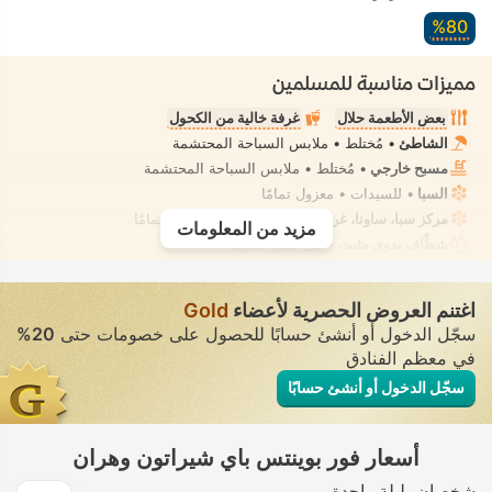
80‏%
مميزات مناسبة للمسلمين
بعض الأطعمة حلال
غرفة خالية من الكحول
الشاطئ
• مُختلط • ملابس السباحة المحتشمة
مسبح خارجي
• مُختلط • ملابس السباحة المحتشمة
السبا
• للسيدات • معزول تمامًا
مركز سبا، ساونا، غرفة بخار
• للسيدات • معزول تمامًا
مزيد من المعلومات
شطّاف يدوي مثبت
• في جميع الغرف
اغتنم العروض الحصرية لأعضاء
Gold
سجّل الدخول أو أنشئ حسابًا للحصول على خصومات حتى
20%
في معظم الفنادق
سجّل الدخول أو أنشئ حسابًا
أسعار فور بوينتس باي شيراتون وهران
شخصان
ليلة واحدة