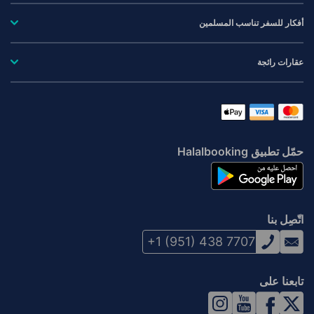
أفكار للسفر تناسب المسلمين
عقارات رائجة
حمّل تطبيق Halalbooking
اتّصِل بنا
+1 (951) 438 7707
تابعنا على