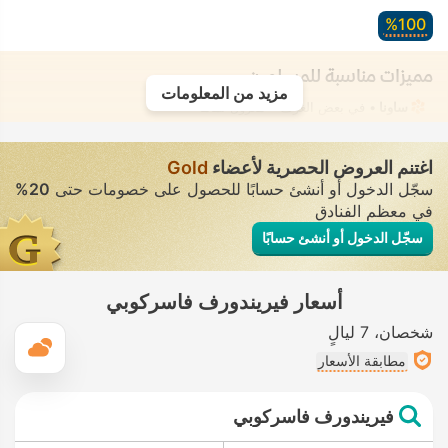
100‏%
مميزات مناسبة للمسلمين
مزيد من المعلومات
ساونا
• في بعض الغرف • معزول تمامًا
اغتنم العروض الحصرية لأعضاء
Gold
سجّل الدخول أو أنشئ حسابًا للحصول على خصومات حتى
20%
في معظم الفنادق
سجّل الدخول أو أنشئ حسابًا
أسعار فيريندورف فاسركوبي
شخصان
7 ليالٍ
ال
مطابقة الأسعار
فيريندورف فاسركوبي