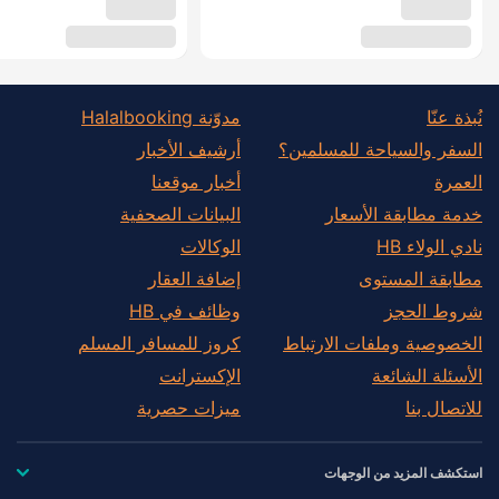
نُبذة عنّا
مدوّنة Halalbooking
السفر والسياحة للمسلمين؟
أرشيف الأخبار
العمرة
أخبار موقعنا
خدمة مطابقة الأسعار
البيانات الصحفية
نادي الولاء HB
الوكالات
مطابقة المستوى
إضافة العقار
شروط الحجز
وظائف في HB
الخصوصية وملفات الارتباط
كروز للمسافر المسلم
الأسئلة الشائعة
الإكسترانت
للاتصال بنا
ميزات حصرية
استكشف المزيد من الوجهات