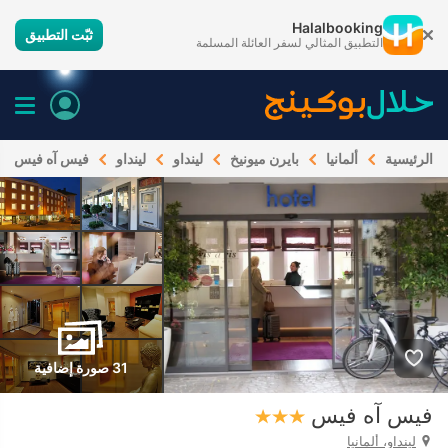
Halalbooking
ثبّت التطبيق
التطبيق المثالي لسفر العائلة المسلمة
الرئيسية
ألمانيا
بايرن ميونيخ
لينداو
لينداو
فيس آه فيس
31 صورة إضافية
فيس آه فيس
لينداو، ألمانيا