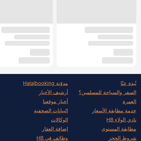
نُبذة عنّا
مدوّنة Halalbooking
السفر والسياحة للمسلمين؟
أرشيف الأخبار
العمرة
أخبار موقعنا
خدمة مطابقة الأسعار
البيانات الصحفية
نادي الولاء HB
الوكالات
مطابقة المستوى
إضافة العقار
شروط الحجز
وظائف في HB