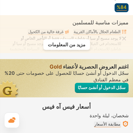
84‏%
مميزات مناسبة للمسلمين
الطعام الحلال بالأماكن القريبة
غرفة خالية من الكحول
لا يوجد مسبح أو سبا أو شاطئ للسيدات فقط أو للتأجير الخاص أو
للاستخدام في الفيلا/الغرفة يوفر الانعزال التام. لا يوجد مسبح أو سبا أو
مزيد من المعلومات
شاطئ للاستخدام المُختلط يُسمح فيه بارتداء ملابس السباحة المحتشمة
اغتنم العروض الحصرية لأعضاء
Gold
سجّل الدخول أو أنشئ حسابًا للحصول على خصومات حتى
20%
في معظم الفنادق
سجّل الدخول أو أنشئ حسابًا
أسعار فيس آه فيس
شخصان
ليلة واحدة
ال
مطابقة الأسعار