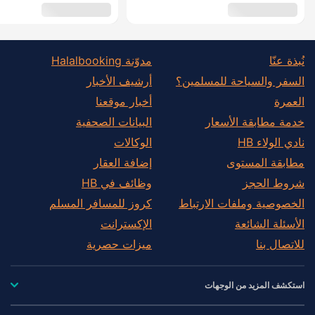
نُبذة عنّا
مدوّنة Halalbooking
السفر والسياحة للمسلمين؟
أرشيف الأخبار
العمرة
أخبار موقعنا
خدمة مطابقة الأسعار
البيانات الصحفية
نادي الولاء HB
الوكالات
مطابقة المستوى
إضافة العقار
شروط الحجز
وظائف في HB
الخصوصية وملفات الارتباط
كروز للمسافر المسلم
الأسئلة الشائعة
الإكسترانت
للاتصال بنا
ميزات حصرية
استكشف المزيد من الوجهات