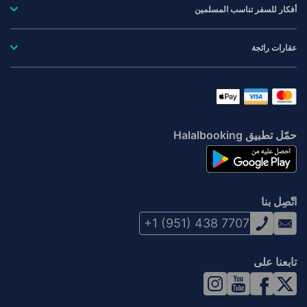
أفكار للسفر تناسب المسلمين
عقارات رائجة
حمّل تطبيق Halalbooking
اتّصِل بنا
+1 (951) 438 7707
تابعنا على