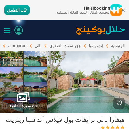
Halalbooking
ثبّت التطبيق
التطبيق المثالي لسفر العائلة المسلمة
الرئيسية
إندونيسيا
جزر سوندا الصغرى
بالي
Jimbaran
ف
80 صورة إضافية
فيفارا بالي برايفات بول فيلاس آند سبا ريتريت