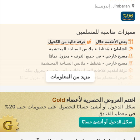
Jimbaran، إندونيسيا
96‏%
مميزات مناسبة للمسلمين
بعض الأطعمة حلال
غرفة خالية من الكحول
الشاطئ
• مُختلط • ملابس السباحة المحتشمة
مسبح خارجي
• في جميع الغرف • معزول تمامًا
مسبح خارجي
• مُختلط • ملابس السباحة المحتشمة
غرفة لتقديم علاجات السبا، تدليك
• تأجير خاص • معزول تمامًا
مزيد من المعلومات
حوض استحمام ساخن/جاكوزي
• في جميع الغرف • معزول تمامًا
شطّاف يدوي مثبت
• في جميع الغرف
اغتنم العروض الحصرية لأعضاء
Gold
سجّل الدخول أو أنشئ حسابًا للحصول على خصومات حتى
20%
في معظم الفنادق
سجّل الدخول أو أنشئ حسابًا