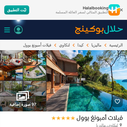
Halalbooking
ثبّت التطبيق
التطبيق المثالي لسفر العائلة المسلمة
الرئيسية
ماليزيا
كيدا
لنكاوي
فيلات أمبونغ بوول
97 صورة إضافية
فيلات أمبونغ بوول
لنكاوي، ماليزيا