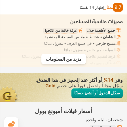
9.7
ممتاز
إظهار 14 تقييمًا
مميزات مناسبة للمسلمين
جميع الأطعمة حلال
غرفة خالية من الكحول
الشاطئ
• مُختلط • ملابس السباحة المحتشمة
مسبح خارجي
• في جميع الغرف • معزول تمامًا
السبا
• تأجير خاص • معزول تمامًا
غرفة لتقديم علاجات السبا، تدليك
• تأجير خاص • معزول تمامًا
مزيد من المعلومات
شطّاف يدوي مثبت
• في جميع الغرف
وفر
14‏%
أو أكثر عند الحجز في هذا الفندق.
سجّل مجاناً واحصل فوراً على خصم
Gold
سجّل الدخول أو أنشئ حسابًا
أسعار فيلات أمبونغ بوول
شخصان
ليلة واحدة
ال