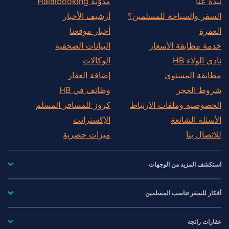
نُبذة عنّا
مدوّنة Halalbooking
السفر والسياحة للمسلمين؟
أرشيف الأخبار
العمرة
أخبار موقعنا
خدمة مطابقة الأسعار
البيانات الصحفية
نادي الولاء HB
الوكالات
مطابقة المستوى
إضافة العقار
شروط الحجز
وظائف في HB
الخصوصية وملفات الارتباط
كروز للمسافر المسلم
الأسئلة الشائعة
الإكسترانت
للاتصال بنا
ميزات حصرية
استكشف المزيد من الوجهات
أفكار للسفر تناسب المسلمين
عقارات رائجة