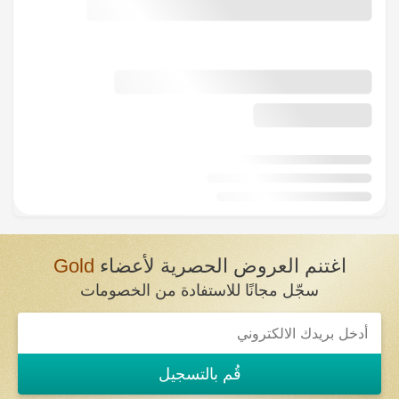
اغتنم العروض الحصرية لأعضاء
Gold
سجّل مجانًا للاستفادة من الخصومات
If
you
are
a
قُم بالتسجيل
human,
ignore