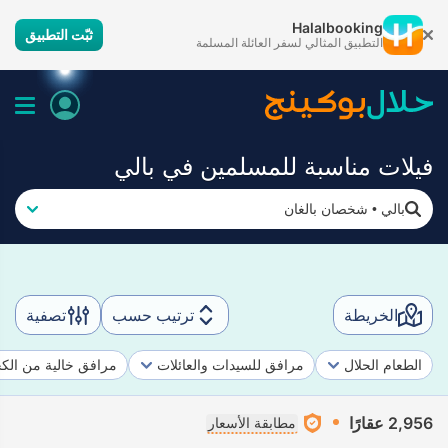
Halalbooking
ثبّت التطبيق
التطبيق المثالي لسفر العائلة المسلمة
فيلات مناسبة للمسلمين في بالي
بالي
•
شخصان بالغان
الخريطة
ترتيب حسب
تصفية
الطعام الحلال
مرافق للسيدات والعائلات
مرافق خالية من الك
2,956 عقارًا
مطابقة الأسعار