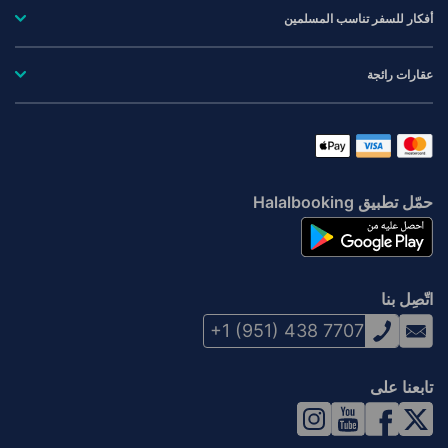
أفكار للسفر تناسب المسلمين
عقارات رائجة
حمّل تطبيق Halalbooking
اتّصِل بنا
+1 (951) 438 7707
تابعنا على