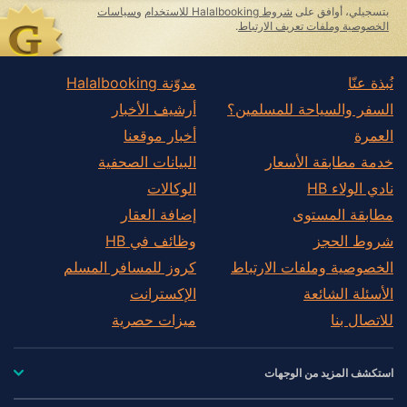
this
بتسجيلي، أوافق على
شروط Halalbooking للاستخدام
و
سياسات
field
الخصوصية وملفات تعريف الارتباط
.
نُبذة عنّا
مدوّنة Halalbooking
السفر والسياحة للمسلمين؟
أرشيف الأخبار
العمرة
أخبار موقعنا
خدمة مطابقة الأسعار
البيانات الصحفية
نادي الولاء HB
الوكالات
مطابقة المستوى
إضافة العقار
شروط الحجز
وظائف في HB
الخصوصية وملفات الارتباط
كروز للمسافر المسلم
الأسئلة الشائعة
الإكسترانت
للاتصال بنا
ميزات حصرية
استكشف المزيد من الوجهات