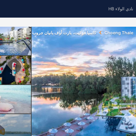
نادي الولاء HB
Choeng Thale
كاسيا فوكيت، بارت أوف بانيان جروب