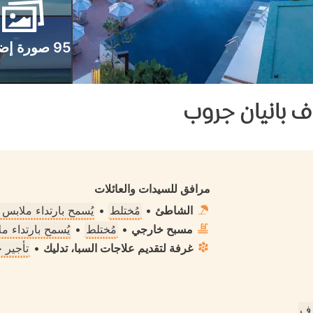
95 صورة إضافية
ف بانيان جروب
مرافق للسيدات والعائلات
الشاطئ
•
مُختلط
•
يُسمح بارتداء ملابس
مسبح خارجي
•
مُختلط
•
يُسمح بارتداء 
غرفة لتقديم علاجات السبا، تدليك
•
تأجير 
رف