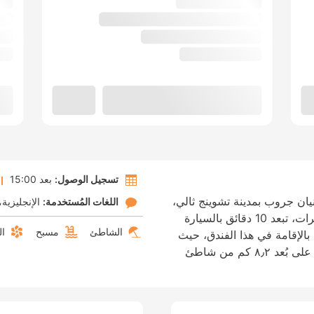
تسجيل الوصول:
بعد 15:00
يان جروب بمدينة تشوينج ثالي،
اللغات المُستخدمة:
الإنجليزية
ستكون في منشأة بالقرب من مركز المؤتمرات، تبعد 10 دقائق بالسيارة
الشاطئ
مسبح
ال
الإقامة في هذا الفندق، حيث
ستضعك هذه المنشأة الواقعة على الشاطئ على بُعد ٨٫٢ كم من شاطئ