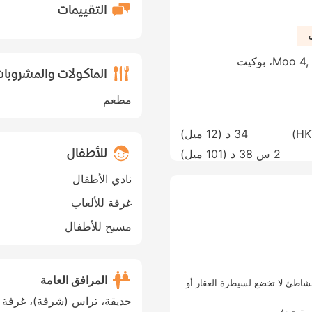
التقييمات
64 Moo 4, Srisoonthorn Road، Choeng Thale، بوكيت
المأكولات والمشروبا
مطعم
34 د (
12 ميل
)
للأطفال
2 س 38 د (
101 ميل
)
نادي الأطفال
غرفة للألعاب
مسبح للأطفال
المرافق العامة
اطئ لا تخضع لسيطرة العقار أو
حديقة، تراس (شرفة)، غرفة 