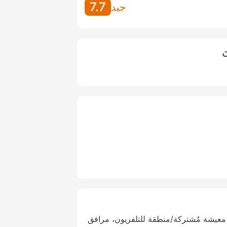
7.7
جيد
ت
معيشة مُشتركة/منطقة للتلفزيون، مرافق