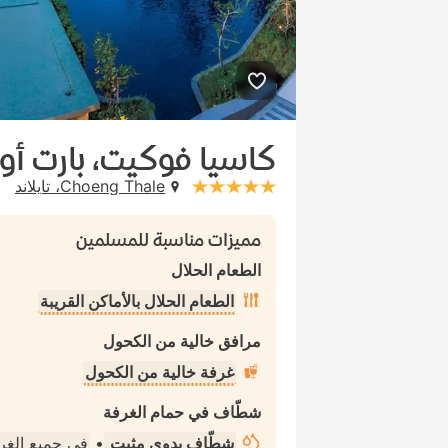
كاسيا فوكيت، بارت أو
Choeng Thale، تايلاند
stars: 5
مميزات مناسبة للمسلمين
الطعام الحلال
الطعام الحلال بالأماكن القريبة
مرافق خالية من الكحول
غرفة خالية من الكحول
شطّاف في حمام الغرفة
شطّاف يدوي مثبت
•
في جميع الغ