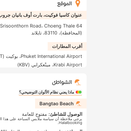
الموقع
عنوان كاسيا فوكيت، بارت أوف بانيان جروب
(المحافظة)، 83110، تايلاند
أقرب المطارات
Phuket International Airport، بوكيت (HKT)
Krabi Airport، مينْغكرابي (KBV)
الشواطئ
ماذا يعني نظام الألوان التوضيحي؟
Bangtao Beach
الوصول للشاطئ:
مفتوح للعامة
يرجى ملاحظة أن سياسة ملابس السباحة على هذا الش
Halalbooking.