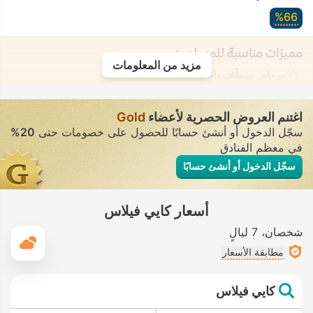
66‏%
مميزات مناسبة للمسلمين
مزيد من المعلومات
مرحاض بشطّاف داخلي مدمج
• في جميع الغرف
اغتنم العروض الحصرية لأعضاء
Gold
سجّل الدخول أو أنشئ حسابًا للحصول على خصومات حتى
20%
في معظم الفنادق
سجّل الدخول أو أنشئ حسابًا
أسعار كايي فيلاس
شخصان
7 ليالٍ
ال
مطابقة الأسعار
كايي فيلاس