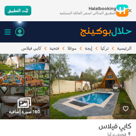
Halalbooking
ثبّت التطبيق
التطبيق المثالي لسفر العائلة المسلمة
الرئيسية
تركيا
إيجة
موغلا
فتحية
كايي فيلاس
160 صورة إضافية
كايي فيلاس
فتحية، تركيا