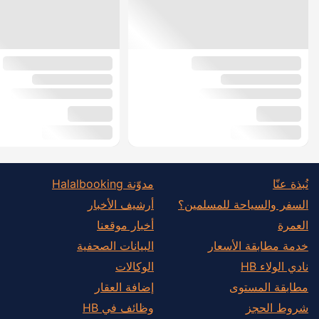
نُبذة عنّا
مدوّنة Halalbooking
السفر والسياحة للمسلمين؟
أرشيف الأخبار
العمرة
أخبار موقعنا
خدمة مطابقة الأسعار
البيانات الصحفية
نادي الولاء HB
الوكالات
مطابقة المستوى
إضافة العقار
شروط الحجز
وظائف في HB