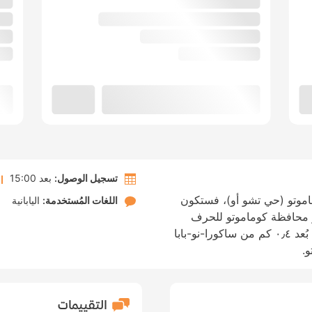
تسجيل الوصول:
بعد 15:00
اموتو (حي تشو أو)، فستكون
اللغات المُستخدمة:
اليابانية
 محافظة كوماموتو للحرف
التقليدية. الإقامة في هذا الفندق تضعك على بُعد ٠٫٤ كم من ساكورا-نو-بابا
التقييمات