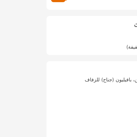
ت
فيفة)
 بافيليون (جناح) للزفاف