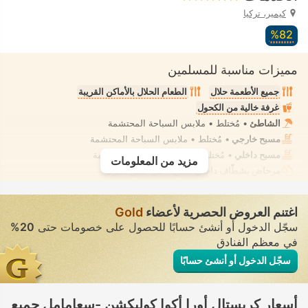
كيمير، تركيا
82‏%
مميزات مناسبة للمسلمين
جميع الأطعمة حلال
الطعام الحلال بالأماكن القريبة
غرفة خالية من الكحول
الشاطئ
• مُختلط • ملابس السباحة المحتشمة
مسبح خارجي
• مُختلط • ملابس السباحة المحتشمة
مسبح داخلي
• مُختلط • ملابس السباحة المحتشمة
مزيد من المعلومات
مرحاض بشطّاف داخلي مدمج
• في جميع الغرف
اغتنم العروض الحصرية لأعضاء
Gold
سجّل الدخول أو أنشئ حسابًا للحصول على خصومات حتى
20%
في معظم الفنادق
سجّل الدخول أو أنشئ حسابًا
أسعار كريستال أورا أكوا كوليكشن -سعامامل جميع