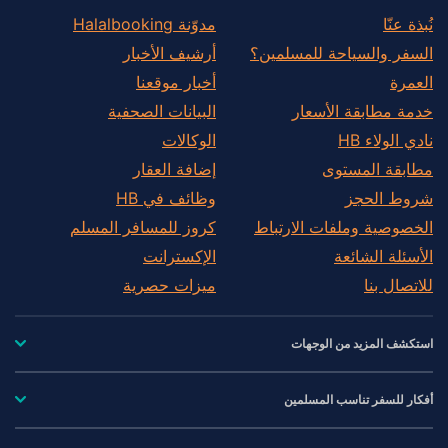
نُبذة عنّا
مدوّنة Halalbooking
السفر والسياحة للمسلمين؟
أرشيف الأخبار
العمرة
أخبار موقعنا
خدمة مطابقة الأسعار
البيانات الصحفية
نادي الولاء HB
الوكالات
مطابقة المستوى
إضافة العقار
شروط الحجز
وظائف في HB
الخصوصية وملفات الارتباط
كروز للمسافر المسلم
الأسئلة الشائعة
الإكسترانت
للاتصال بنا
ميزات حصرية
استكشف المزيد من الوجهات
أفكار للسفر تناسب المسلمين