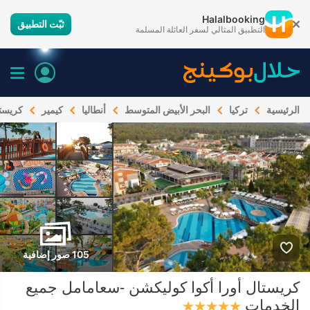
Halalbooking
ثبّت التطبيق
التطبيق المثالي لسفر العائلة المسلمة
الرئيسية
تركيا
البحر الأبيض المتوسط
أنطاليا
كيمير
كريستا
105 صور إضافية
كريستال أورا أكوا كوليكشن -سعامامل جميع
الخدمات