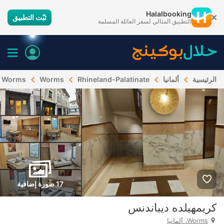
Halalbooking
ثبّت التطبيق
التطبيق المثالي لسفر العائلة المسلمة
الرئيسية
ألمانيا
Rhineland-Palatinate
Worms
Worms
17 صورة إضافية
كريمهيلده ديباندنس
Worms، ألمانيا