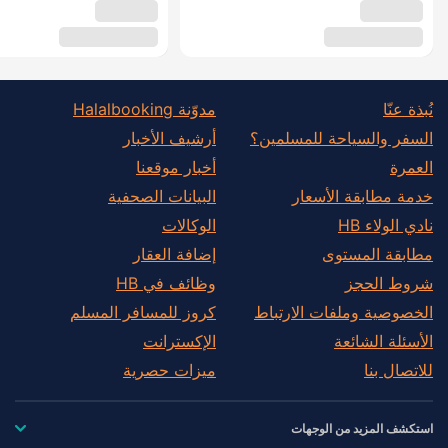
نُبذة عنّا
مدوّنة Halalbooking
السفر والسياحة للمسلمين؟
أرشيف الأخبار
العمرة
أخبار موقعنا
خدمة مطابقة الأسعار
البيانات الصحفية
نادي الولاء HB
الوكالات
مطابقة المستوى
إضافة العقار
شروط الحجز
وظائف في HB
الخصوصية وملفات الارتباط
كروز للمسافر المسلم
الأسئلة الشائعة
الإكسترانت
للاتصال بنا
ميزات حصرية
استكشف المزيد من الوجهات