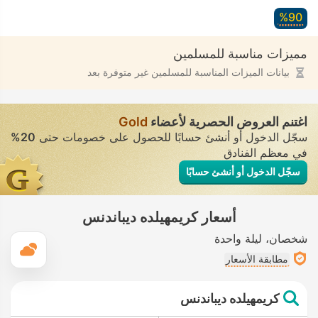
90‏%
مميزات مناسبة للمسلمين
بيانات الميزات المناسبة للمسلمين غير متوفرة بعد
اغتنم العروض الحصرية لأعضاء
Gold
سجّل الدخول أو أنشئ حسابًا للحصول على خصومات حتى
20%
في معظم الفنادق
سجّل الدخول أو أنشئ حسابًا
أسعار كريمهيلده ديباندنس
شخصان
ليلة واحدة
ال
مطابقة الأسعار
كريمهيلده ديباندنس