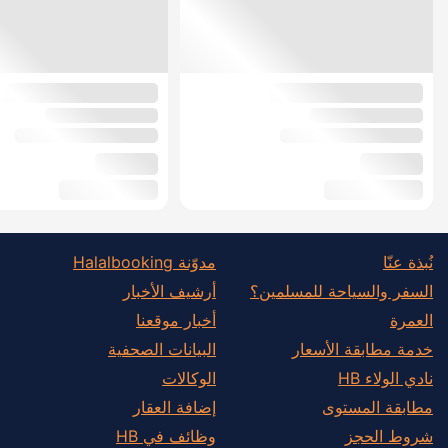
نُبذة عنّا
مدوّنة Halalbooking
السفر والسياحة للمسلمين؟
أرشيف الأخبار
العمرة
أخبار موقعنا
خدمة مطابقة الأسعار
البيانات الصحفية
نادي الولاء HB
الوكالات
مطابقة المستوى
إضافة العقار
شروط الحجز
وظائف في HB