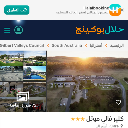
Halalbooking
ثبّت التطبيق
التطبيق المثالي لسفر العائلة المسلمة
الرئيسية
أستراليا
South Australia
Gilbert Valleys Council
72 صورة إضافية
كلير فالي موتل
Clare، أستراليا