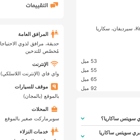
التقييمات
Kemalpasa Mah. Universite Cad., No:31، سيرديفان، سكاريا
المرافق العامة
حديقة، مرافق لذوي الاحتياج
مُخصّص للتدخين
53 ميل
الإنترنت
55 ميل
واي فاي (الإنترنت اللاسلكي)
65 ميل
موقف للسيارات
92 ميل
بالموقع (بالمجان)
المحلات
ي سويتس ساكاريا؟
سوبرماركت صغير بالموقع
خدمات النزلاء
شري سويتس ساكاريا