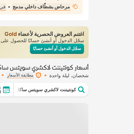
مرحاض بشطّاف داخلي مدمج
•
في 
اغتنم العروض الحصرية لأعضاء
Gold
سجّل الدخول أو أنشئ حسابًا للحصول عل
سجّل الدخول أو أنشئ حسابًا
أسعار كونتيننت لاكشري سويتس ساكا
شخصان
ليلة واحدة
مطابقة الأسعار
ت
كونتيننت لاكشري سويتس ساكاريا
ال