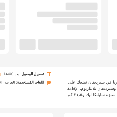
تسجيل الوصول:
بعد 14:00
ريا في سيرديفان تضعك على
اللغات المُستخدمة:
العربية
ال
ُعد 15 دقيقة بالسيارة من Sapanca Lake وسيرديفان بلانتاريوم. الإقامة
في هذا الفندق تضعك على بُعد ١٥٫٦ كم من متنزه سابانكا ليك و٢١٫٥ كم