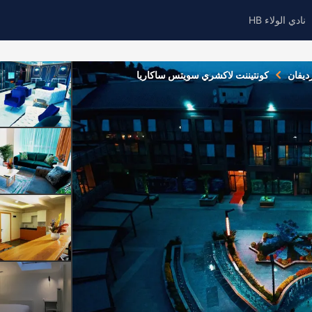
نادي الولاء HB
ديفان
كونتيننت لاكشري سويتس ساكاريا