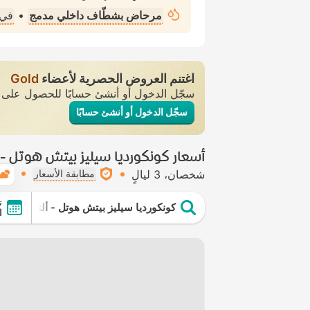
مرحاض بشطّاف داخلي مدمج
•
في 
اغتنم العروض الحصرية لأعضاء
Gold
سجّل الدخول أو أنشئ حسابًا للحصول عل
سجّل الدخول أو أنشئ حسابًا
أسعار كونكورديا سيليز بيتش هوتل - 
شخصان
3 ليالٍ
مطابقة الأسعار
ت
كونكورديا سيليز بيتش هوتل - ألتربسعر ا
ا