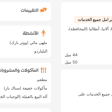
التقييمات
عر امل جميع الخدمات
Karaburun Mevkii, Okurcalar Kasabasi، ألانيا، أنطاليا (المحافظة)،
الأنشطة
ملهى مائي (ووتر بارك)
البلياردو
44 ميل
50 ميل
المأكولات والمشروبا
مطعم
مأكولات خفيفة (سناك بار)
ل جميع الخدمات على
آلة البيع بالعملة (الوجبات الخ