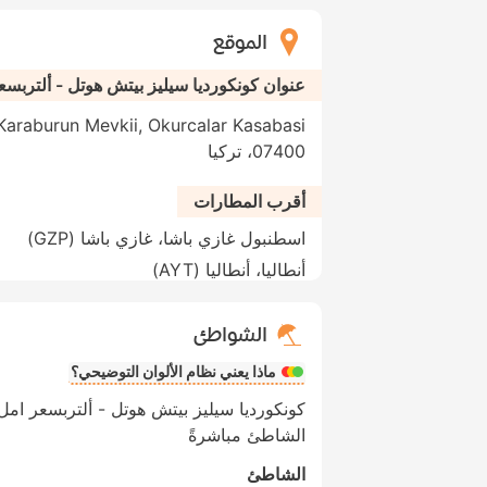
الموقع
عنوان كونكورديا سيليز بيتش هوتل - ألتربس
07400، تركيا
أقرب المطارات
اسطنبول غازي باشا، غازي باشا (GZP)
أنطاليا، أنطاليا (AYT)
الشواطئ
ماذا يعني نظام الألوان التوضيحي؟
كونكورديا سيليز بيتش هوتل - ألتربسعر ام
الشاطئ مباشرةً
الشاطئ