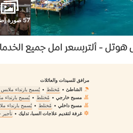
57 صورة إضافية
 هوتل - ألتربسعر امل جميع الخدما
مرافق للسيدات والعائلات
الشاطئ
•
مُختلط
•
يُسمح بارتداء ملابس
مسبح خارجي
•
مُختلط
•
يُسمح بارتداء 
مسبح داخلي
•
مُختلط
•
يُسمح بارتداء م
غرفة لتقديم علاجات السبا، تدليك
•
تأجير 