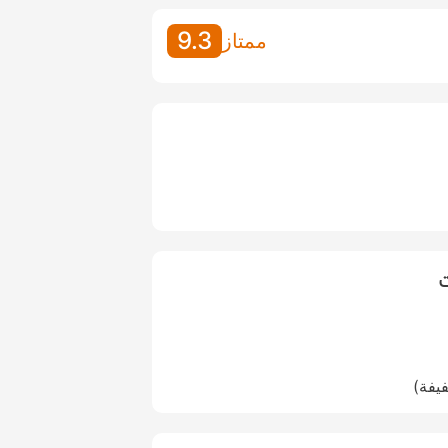
9.3
ممتاز
ت
فيفة)