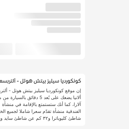
كونكورديا سيليز بيتش هوتل - ألتربسع
إن موقع كونكورديا سيليز بيتش هوتل - ألت
ألانيا يضعك على بُعد 5 دقائق ب
آلارا، كما أنك ستستمتع بالإقامة في منشأة 
شاطئ كليوباترا و٣٢ كم عن شاطئ سايد ويست.