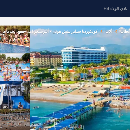
نادي الولاء HB
نطاليا
ألانيا
كونكورديا سيليز بيتش هوتل - ألتربسعر امل جميع الخدمات