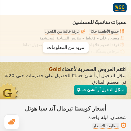
90‏%
مميزات مناسبة للمسلمين
جميع الأطعمة حلال
غرفة خالية من الكحول
مسبح داخلي
• مُختلط • ملابس السباحة المحتشمة
غرفة لتقديم علاجات السبا، تدليك
• تأجير خاص • معزول تمامًا
مزيد من المعلومات
مرحاض بشطّاف داخلي مدمج
• في جميع الغرف
اغتنم العروض الحصرية لأعضاء
Gold
سجّل الدخول أو أنشئ حسابًا للحصول على خصومات حتى
20%
في معظم الفنادق
سجّل الدخول أو أنشئ حسابًا
أسعار كويستا تيرمال آند سبا هوتل
شخصان
ليلة واحدة
ال
مطابقة الأسعار