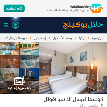
Halalbooking
ثبّت التطبيق
التطبيق المثالي لسفر العائلة المسلمة
الرئيسية
تركيا
وسط الأناضول
إسكيشير
كويستا تيرمال آند سب
45 صورة إضافية
كويستا تيرمال آند سبا هوتل
إسكيشير، تركيا