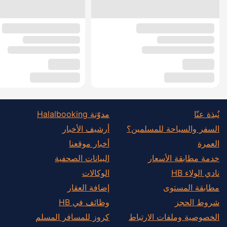
نُبذة عنّا
مدوّنة Halalbooking
السفر والسياحة للمسلمين؟
أرشيف الأخبار
العمرة
أخبار موقعنا
خدمة مطابقة الأسعار
البيانات الصحفية
نادي الولاء HB
الوكالات
مطابقة المستوى
إضافة العقار
شروط الحجز
وظائف في HB
الخصوصية وملفات الارتباط
كروز للمسافر المسلم