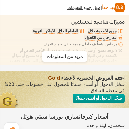
8.9
جيد جداً
إظهار جميع التقييمات
مميزات مناسبة للمسلمين
جميع الأطعمة حلال
الطعام الحلال بالأماكن القريبة
عقار خالٍ من الكحول
مرحاض بشطّاف داخلي مدمج
• في جميع الغرف
لا يوجد مسبح أو سبا أو شاطئ للسيدات فقط أو للتأجير الخاص أو
للاستخدام في الفيلا/الغرفة يوفر الانعزال التام. لا يوجد مسبح أو سبا أو
مزيد من المعلومات
شاطئ للاستخدام المُختلط يُسمح فيه بارتداء ملابس السباحة المحتشمة
اغتنم العروض الحصرية لأعضاء
Gold
سجّل الدخول أو أنشئ حسابًا للحصول على خصومات حتى
20%
في معظم الفنادق
سجّل الدخول أو أنشئ حسابًا
أسعار كيرفانساري بورسا سيتي هوتل
شخصان
ليلة واحدة