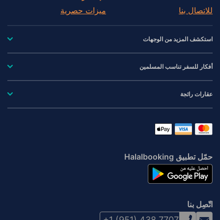
للاتصال بنا
ميزات حصرية
استكشف المزيد من الوجهات
أفكار للسفر تناسب المسلمين
عقارات رائجة
حمّل تطبيق Halalbooking
اتّصِل بنا
+1 (951) 438 7707