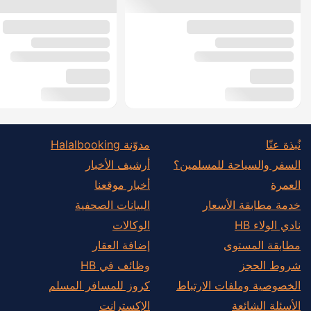
نُبذة عنّا
مدوّنة Halalbooking
السفر والسياحة للمسلمين؟
أرشيف الأخبار
العمرة
أخبار موقعنا
خدمة مطابقة الأسعار
البيانات الصحفية
نادي الولاء HB
الوكالات
مطابقة المستوى
إضافة العقار
شروط الحجز
وظائف في HB
الخصوصية وملفات الارتباط
كروز للمسافر المسلم
الأسئلة الشائعة
الإكسترانت