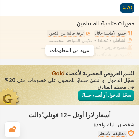
70‏%
مميزات مناسبة للمسلمين
جميع الأطعمة حلال
غرفة خالية من الكحول
الشاطئ
• مُختلط • ملابس السباحة المحتشمة
مسبح خارجي
• مُختلط • ملابس السباحة المحتشمة
مزيد من المعلومات
مرحاض بشطّاف داخلي مدمج
• في جميع الغرف
اغتنم العروض الحصرية لأعضاء
Gold
سجّل الدخول أو أنشئ حسابًا للحصول على خصومات حتى
20%
في معظم الفنادق
سجّل الدخول أو أنشئ حسابًا
أسعار لارا أوتل +12 فونلي ٔدالت
شخصان
ليلة واحدة
ال
مطابقة الأسعار