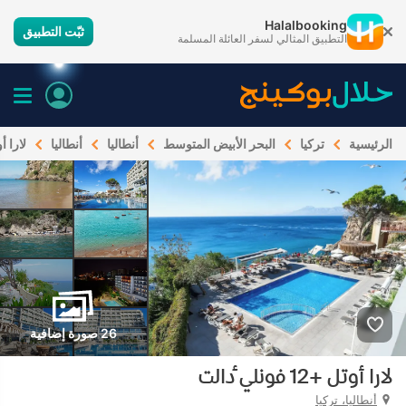
Halalbooking
ثبّت التطبيق
التطبيق المثالي لسفر العائلة المسلمة
الرئيسية
تركيا
البحر الأبيض المتوسط
أنطاليا
أنطاليا
لارا أوتل +12
26 صورة إضافية
لارا أوتل +12 فونلي ٔدالت
أنطاليا، تركيا