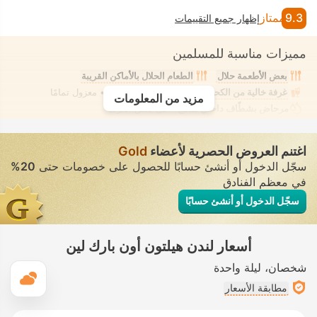
9.3
ممتاز
إظهار جميع التقييمات
مميزات مناسبة للمسلمين
بعض الأطعمة حلال
الطعام الحلال بالأماكن القريبة
غرفة خالية من الكحول
تدليك
• تأجير خاص • معزول تمامًا
مزيد من المعلومات
مرحاض بشطّاف داخلي مدمج
• في بعض الغرف
اغتنم العروض الحصرية لأعضاء
Gold
سجّل الدخول أو أنشئ حسابًا للحصول على خصومات حتى
20%
في معظم الفنادق
سجّل الدخول أو أنشئ حسابًا
أسعار لندن هيلتون أون بارك لين
شخصان
ليلة واحدة
ال
مطابقة الأسعار