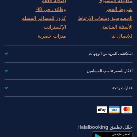
مطابقة المستوى
إضافة العقار
شروط الحجز
وظائف في HB
الخصوصية وملفات الارتباط
كروز للمسافر المسلم
الأسئلة الشائعة
الإكسترانت
للاتصال بنا
ميزات حصرية
استكشف المزيد من الوجهات
أفكار للسفر تناسب المسلمين
عقارات رائجة
حمّل تطبيق Halalbooking