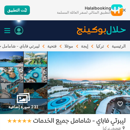
Halalbooking
ثبّت التطبيق
التطبيق المثالي لسفر العائلة المسلمة
الرئيسية
تركيا
إيجة
موغلا
فتحية
ليبرتي فاباي - شامامل 
231 صورة إضافية
ليبرتي فاباي - شامامل جميع الخدمات
فتحية، تركيا