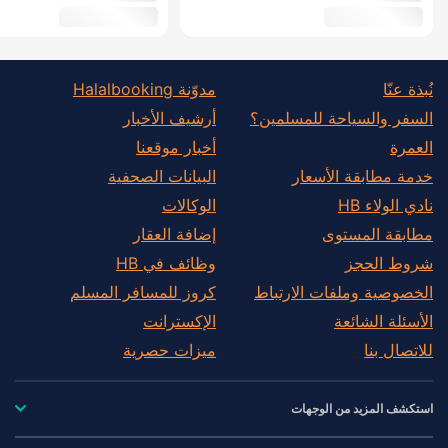
نُبذة عنّا
مدوّنة Halalbooking
السفر والسياحة للمسلمين؟
أرشيف الأخبار
العمرة
أخبار موقعنا
خدمة مطابقة الأسعار
البيانات الصحفية
نادي الولاء HB
الوكالات
مطابقة المستوى
إضافة العقار
شروط الحجز
وظائف في HB
الخصوصية وملفات الارتباط
كروز للمسافر المسلم
الأسئلة الشائعة
الإكسترانت
للاتصال بنا
ميزات حصرية
استكشف المزيد من الوجهات