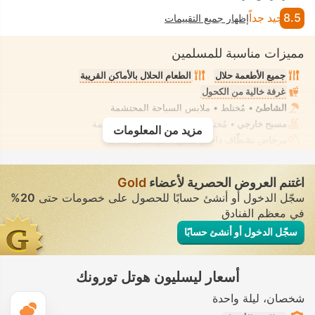
8.5
جيد جداً
إظهار جميع التقييمات
مميزات مناسبة للمسلمين
جميع الأطعمة حلال
الطعام الحلال بالأماكن القريبة
غرفة خالية من الكحول
الشاطئ
• مُختلط • ملابس السباحة المحتشمة
مسبح خارجي
• مُختلط • ملابس السباحة المحتشمة
مزيد من المعلومات
مرحاض بشطّاف داخلي مدمج
• في بعض الغرف
اغتنم العروض الحصرية لأعضاء
Gold
سجّل الدخول أو أنشئ حسابًا للحصول على خصومات حتى
20%
في معظم الفنادق
سجّل الدخول أو أنشئ حسابًا
أسعار ليسليون هوتل تورونك
شخصان
ليلة واحدة
ال