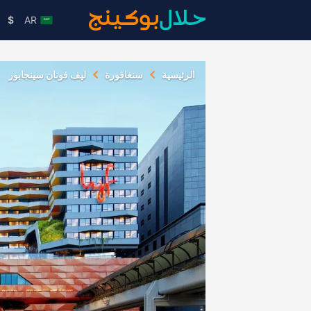
$
AR
الرئيسية
سنغافورة
ليف فونان سينجابور