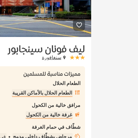
ليف فونان سينجابور
سنغافورة
stars: 3
مميزات مناسبة للمسلمين
الطعام الحلال
الطعام الحلال بالأماكن القريبة
مرافق خالية من الكحول
غرفة خالية من الكحول
شطّاف في حمام الغرفة
مرحاض بشطّاف داخلي مدمج
•
في 