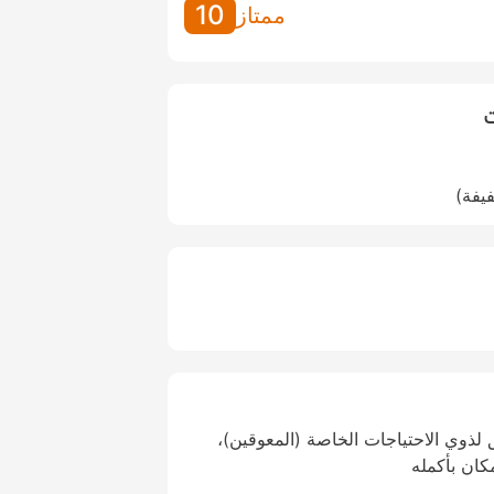
10
ممتاز
ت
فيفة)
لذوي الاحتياجات الخاصة (المعوقين)،
كان بأكمله