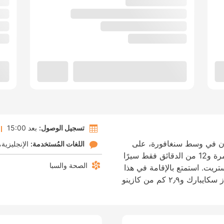
تسجيل الوصول:
بعد 15:00
ون في وسط سنغافورة، على
اللغات المُستخدمة:
الإنجليزية
بُعد 9 من الدقائق فقط مشيًا من طريق الثمرة و12 من الدقائق فقط سيرًا
الصحة والسبا
ريت. استمتع بالإقامة في هذا
الفندق على بُعد ٢٫٦ كم من مارينا باي ساندز سكايبارك و٢٫٩ كم من كازينو