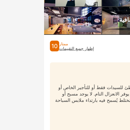
ممتاز
10
إظهار جميع التقييمات
طئ للسيدات فقط أو للتأجير الخاص أو
وفر الانعزال التام. لا يوجد مسبح أو
ختلط يُسمح فيه بارتداء ملابس السباحة