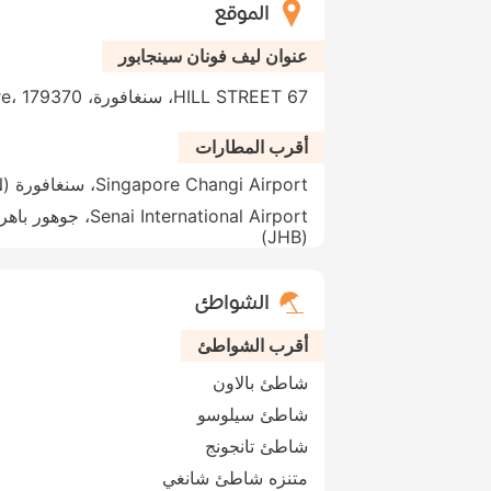
الموقع
عنوان ليف فونان سينجابور
67 HILL STREET، سنغافورة، Singapore، 179370، سنغافورة
أقرب المطارات
Singapore Changi Airport، سنغافورة (SIN)
Senai International Airport، جوهور با
(JHB)
الشواطئ
أقرب الشواطئ
شاطئ بالاون
شاطئ سيلوسو
شاطئ تانجونج
متنزه شاطئ شانغي