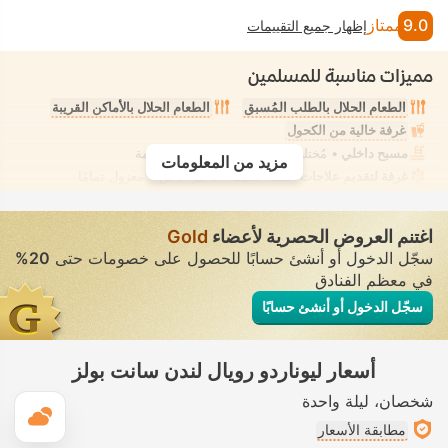
9.0
ممتاز
إظهار جميع التقييمات
مميزات مناسبة للمسلمين
الطعام الحلال بالطلب المُسبق
الطعام الحلال بالأماكن القريبة
غرفة خالية من الكحول
مسبح داخلي
• مُختلط • ملابس السباحة المحتشمة
مزيد من المعلومات
غرفة لتقديم علاجات السبا، تدليك
• تأجير خاص • معزول تمامًا
اغتنم العروض الحصرية لأعضاء
Gold
سجّل الدخول أو أنشئ حسابًا للحصول على خصومات حتى
20%
في معظم الفنادق
سجّل الدخول أو أنشئ حسابًا
أسعار ليوناردو رويال لندن سانت بولز
شخصان
ليلة واحدة
ال
مطابقة الأسعار