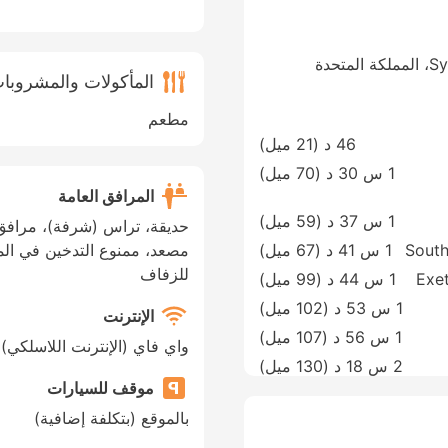
حدة
المأكولات والمشروبا
مطعم
46 د (
21 ميل
)
1 س 30 د (
70 ميل
)
المرافق العامة
1 س 37 د (
59 ميل
)
حديقة، تراس (شرفة)، مرافق 
South
1 س 41 د (
67 ميل
)
مصعد، ممنوع التدخين في المك
للزفاف
Exet
1 س 44 د (
99 ميل
)
1 س 53 د (
102 ميل
)
الإنترنت
1 س 56 د (
107 ميل
)
واي فاي (الإنترنت اللاسلكي)
2 س 18 د (
130 ميل
)
موقف للسيارات
بالموقع (بتكلفة إضافية)