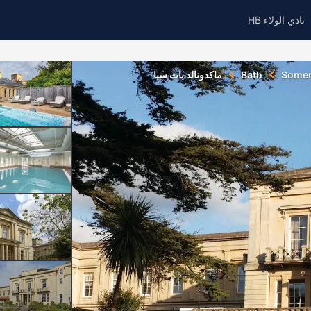
نادي الولاء HB
Somer
Bath
ماكدونالد باث سبا