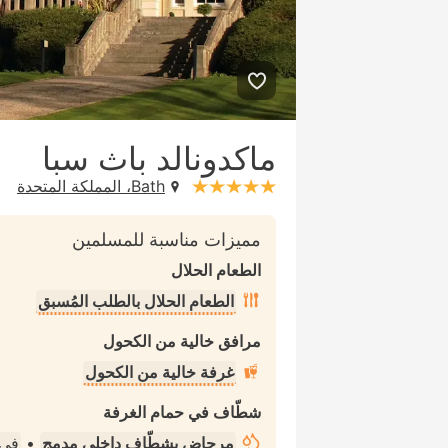
ماكدونالد باث سبا
Bath، المملكة المتحدة
stars: 5
مميزات مناسبة للمسلمين
الطعام الحلال
الطعام الحلال بالطلب المُسبق
مرافق خالية من الكحول
غرفة خالية من الكحول
شطّاف في حمام الغرفة
مرحاض بشطّاف داخلي مدمج
•
في 