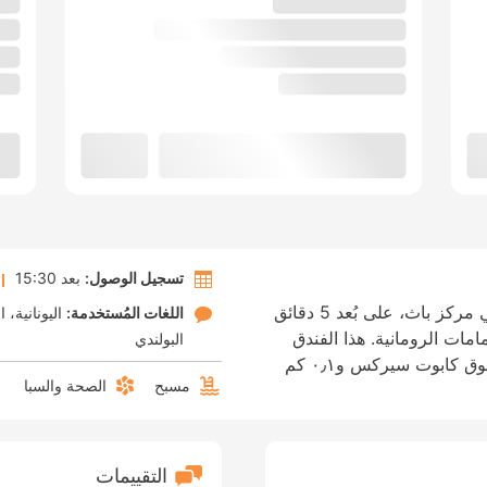
تسجيل الوصول:
بعد 15:30
إذا أقمت في ماكدونالد باث سبا، ستكون في مركز باث، على بُعد 5 دقائق
اللغات المُستخدمة:
اليونانية
ا
امات الرومانية. هذا الفندق
البولندي
منشأة فاخرة، تبعد ٢١٫٧ كم عن مركز التسوق كابوت سيركس و٠٫١ كم
مسبح
الصحة والسبا
التقييمات