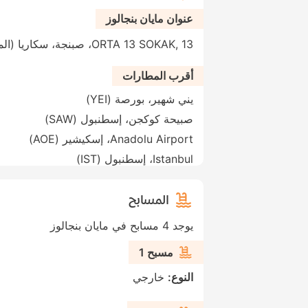
عنوان مايان بنجالوز
ORTA 13 SOKAK, 13، صبنجة، سكاريا (المحافظة)، 54600، تركيا
أقرب المطارات
يني شهير، بورصة (YEI)
صبيحة كوكجن، إسطنبول (SAW)
Anadolu Airport، إسكيشير (AOE)
Istanbul، إسطنبول (IST)
المسابح
يوجد 4 مسابح في مايان بنجالوز
مسبح 1
النوع:
خارجي