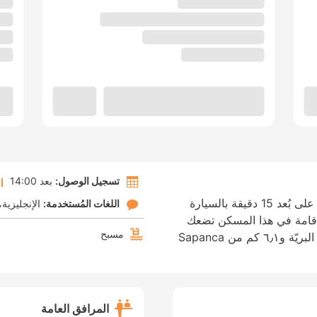
تسجيل الوصول:
بعد 14:00
الإقامة في مايان بنجالوز في سابانكا تضعك على بُعد 15 دقيقة بالسيارة
اللغات المُستخدمة:
الإنجليزية
ه سابانكا ليك وSapanca Lake. الإقامة في هذا المسكن تضعك
مسبح
على بُعد ٢٢٫٧ كم من حديقة أزرمانيا للحياة البريّة و٦٫١ كم من Sapanca
المرافق العامة