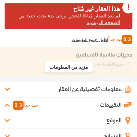
هذا العقار غير مُتاح
لم يعد العقار مُتاحًا للحجز. يرجى بدء بحث جديد من
الصفحة الرئيسية
.
8.3
جيد جداً
إظهار جميع التقييمات
مميزات مناسبة للمسلمين
جميع الأطعمة حلال
غرفة خالية من الكحول
مزيد من المعلومات
مسبح خارجي
• مُختلط • ملابس السباحة المحتشمة
معلومات تفصيلية عن العقار
التقييمات
جيد جداً
8.3
الموقع
المسابح