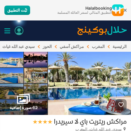
Halalbooking
ثبّت التطبيق
التطبيق المثالي لسفر العائلة المسلمة
الرئيسية
المغرب
مراكش آسفي
الحوز
سيدي عبد الله غياث
62 صورة إضافية
مراكش ريتريت باي لا سيريدرا
سيدي عبد الله غياث، المغرب