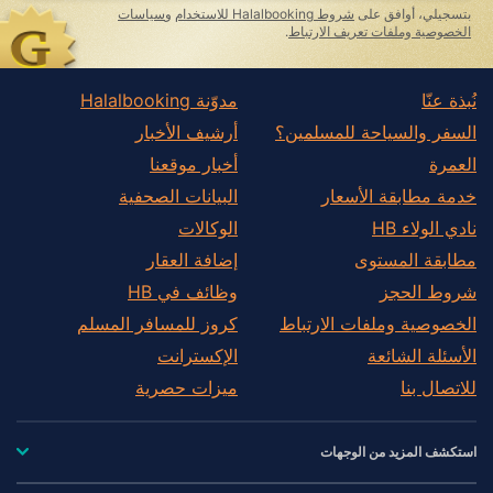
بتسجيلي، أوافق على
شروط Halalbooking للاستخدام
و
سياسات
الخصوصية وملفات تعريف الارتباط
.
نُبذة عنّا
مدوّنة Halalbooking
السفر والسياحة للمسلمين؟
أرشيف الأخبار
العمرة
أخبار موقعنا
خدمة مطابقة الأسعار
البيانات الصحفية
نادي الولاء HB
الوكالات
مطابقة المستوى
إضافة العقار
شروط الحجز
وظائف في HB
الخصوصية وملفات الارتباط
كروز للمسافر المسلم
الأسئلة الشائعة
الإكسترانت
للاتصال بنا
ميزات حصرية
استكشف المزيد من الوجهات