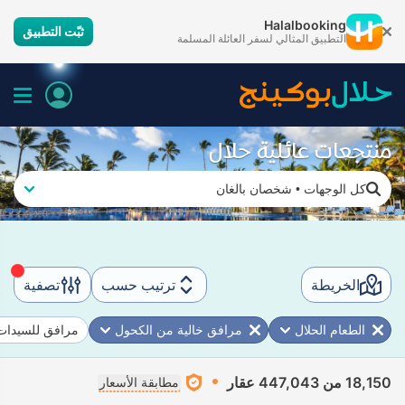
Halalbooking
ثبّت التطبيق
التطبيق المثالي لسفر العائلة المسلمة
منتجعات عائلية حلال
كل الوجهات
•
شخصان بالغان
الخريطة
ترتيب حسب
تصفية
الطعام الحلال
مرافق خالية من الكحول
مرافق للسيدات 
18,150 من 447,043 عقار
مطابقة الأسعار