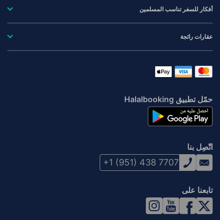
أفكار للسفر تناسب المسلمين
عقارات رائجة
حمّل تطبيق Halalbooking
اتّصِل بنا
+1 (951) 438 7707
تابعنا على