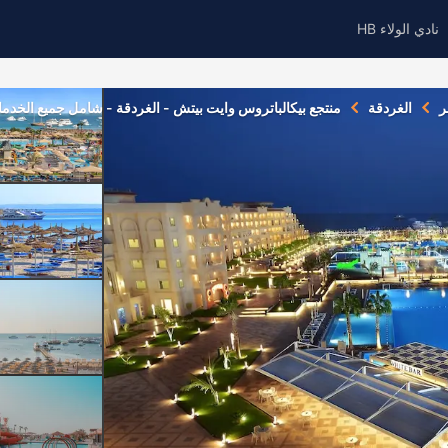
نادي الولاء HB
ر
الغردقة
منتجع بيكالباتروس وايت بيتش - الغردقة - شامل جميع الخدم