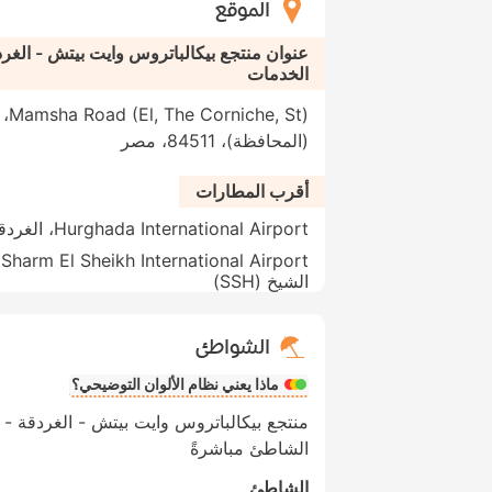
الموقع
عنوان منتجع بيكالباتروس وايت بيتش - الغر
الخدمات
, St
(المحافظة)، 84511، مصر
أقرب المطارات
Hurghada International Airport، الغردقة (HRG)
t
الشيخ (SSH)
الشواطئ
ماذا يعني نظام الألوان التوضيحي؟
منتجع بيكالباتروس وايت بيتش - الغردقة 
الشاطئ مباشرةً
الشاطئ