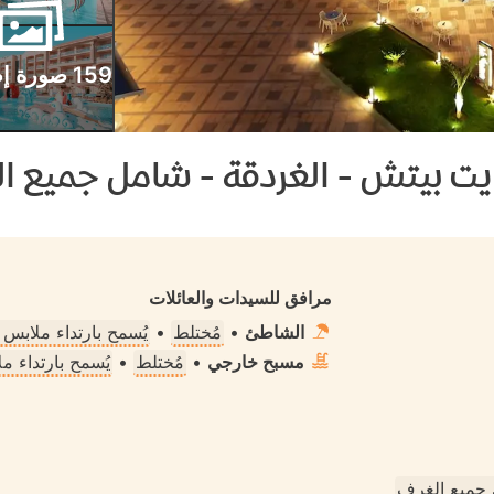
159 صورة إضافية
يت بيتش - الغردقة - شامل جميع ا
مرافق للسيدات والعائلات
الشاطئ
•
مُختلط
•
يُسمح بارتداء ملابس
مسبح خارجي
•
مُختلط
•
يُسمح بارتداء 
جميع الغرف