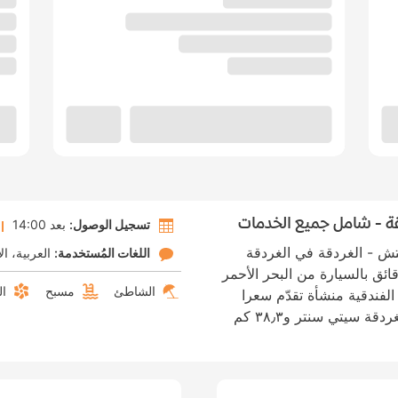
قة - شامل جميع الخدمات
تسجيل الوصول:
بعد 14:00
تش - الغردقة في الغردقة
اللغات المُستخدمة:
العربية
ال
تكون على بُعد 4 دقيقة/دقائق بالسيارة من البحر الأحمر
الشاطئ
مسبح
ال
 الفندقية منشأة تقدّم سعرا
شاملا لجميع الخدمات، تبعد ١٠٫٣ كم عن الغردقة سيتي سنتر و٣٨٫٣ كم