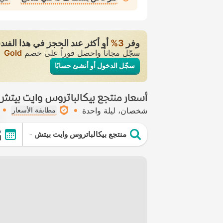
وفر
3‏%
أو أكثر عند الحجز في هذا الفند
سجّل مجاناً واحصل فوراً على خصم
Gold
سجّل الدخول أو أنشئ حسابًا
أسعار منتجع بيكالباتروس وايت بيتش 
شخصان
ليلة واحدة
مطابقة الأسعار
ت
منتجع بيكالباتروس وايت بيتش - الغردقة 
ال