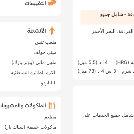
التقييمات
دقة - شامل جميع
الأنشطة
Mamsha Road (El, The Corniche)، الغردقة، البحر الأحمر
ملعب تنس
ميني جولف
14 د (
5.5 ميل
)
ملهى مائي (ووتر بارك)
Sharm El Sheikh International Airpor، شرم
3 س 4 د (
73 ميل
)
الكرة الطائرة الشاطئية
البلياردو
المأكولات والمشروبا
- شامل جميع الخدمات على
مطعم
مأكولات خفيفة (سناك بار)