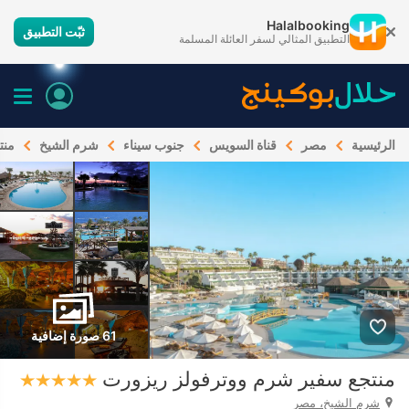
Halalbooking
ثبّت التطبيق
التطبيق المثالي لسفر العائلة المسلمة
الرئيسية
مصر
قناة السويس
جنوب سيناء
شرم الشيخ
منت
61 صورة إضافية
منتجع سفير شرم ووترفولز ريزورت
شرم الشيخ، مصر