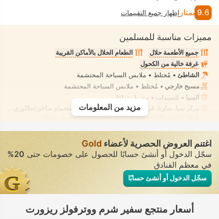
9.6
ممتاز
إظهار جميع التقييمات
مميزات مناسبة للمسلمين
جميع الأطعمة حلال
الطعام الحلال بالأماكن القريبة
غرفة خالية من الكحول
الشاطئ
• مُختلط • ملابس السباحة المحتشمة
مسبح خارجي
• مُختلط • ملابس السباحة المحتشمة
السبا
• للسيدات • معزول تمامًا
مزيد من المعلومات
مركز سبا، ساونا، غرفة بخار، حمام تركي، حوض استحمام ساخن/جاكوزي،
غرفة لتقديم علاجات السبا، تدليك
• للسيدات • معزول تمامًا
شطّاف يدوي مثبت
• في جميع الغرف
اغتنم العروض الحصرية لأعضاء
Gold
سجّل الدخول أو أنشئ حسابًا للحصول على خصومات حتى
20%
في معظم الفنادق
سجّل الدخول أو أنشئ حسابًا
أسعار منتجع سفير شرم ووترفولز ريزورت