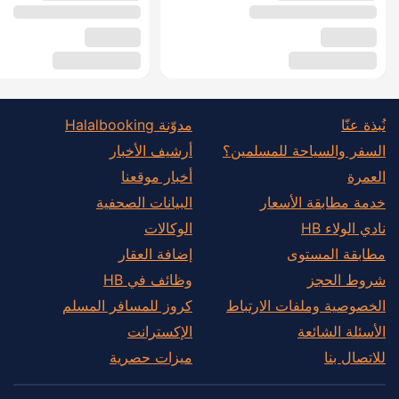
نُبذة عنّا
مدوّنة Halalbooking
السفر والسياحة للمسلمين؟
أرشيف الأخبار
العمرة
أخبار موقعنا
خدمة مطابقة الأسعار
البيانات الصحفية
نادي الولاء HB
الوكالات
مطابقة المستوى
إضافة العقار
شروط الحجز
وظائف في HB
الخصوصية وملفات الارتباط
كروز للمسافر المسلم
الأسئلة الشائعة
الإكسترانت
للاتصال بنا
ميزات حصرية