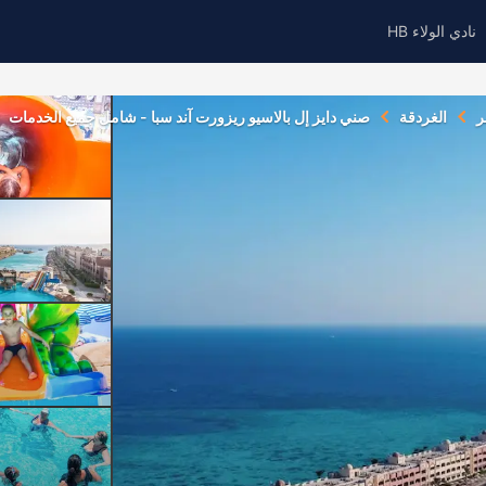
نادي الولاء HB
ر
الغردقة
صني دايز إل بالاسيو ريزورت آند سبا - شامل جميع الخدمات