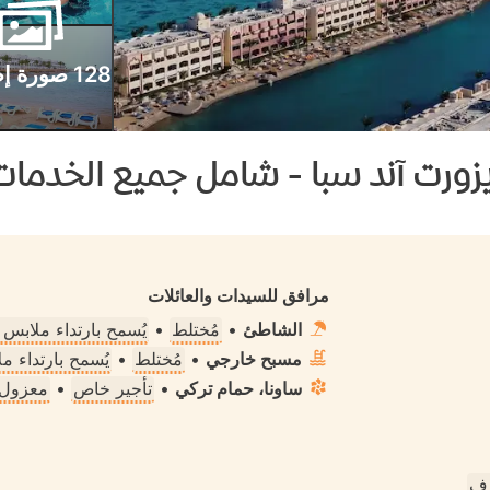
128 صورة إضافية
يزورت آند سبا - شامل جميع الخدمات
مرافق للسيدات والعائلات
الشاطئ
•
مُختلط
•
يُسمح بارتداء ملابس
مسبح خارجي
•
مُختلط
•
يُسمح بارتداء 
ساونا، حمام تركي
•
تأجير خاص
•
معزول ت
رف