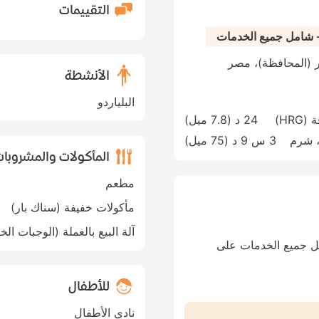
التقييمات
 - شامل جميع الخدمات
الأنشطة
البلياردو
24 د (
7.8 ميل
)
Sharm El Sheikh International Airpor، شرم
3 س 9 د (
75 ميل
)
المأكولات والمشروبا
مطعم
مأكولات خفيفة (سناك بار)
آلة البيع بالعملة (الوجبات الخ
مل جميع الخدمات على
للأطفال
نادي الأطفال