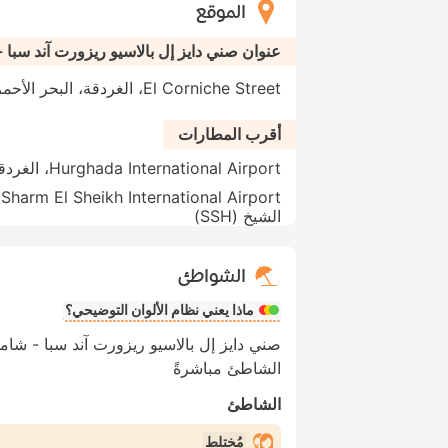
الموقع
عنوان صني دايز إل بالاسيو ريزورت آند سبا
El Corniche Street، الغردقة، البحر الأحمر (المحافظة)، مصر
أقرب المطارات
Hurghada International Airport، الغردقة (HRG)
t
الشيخ (SSH)
الشواطئ
ماذا يعني نظام الألوان التوضيحي؟
صني دايز إل بالاسيو ريزورت آند سبا - شا
الشاطئ مباشرةً
الشاطئ
مُختلط