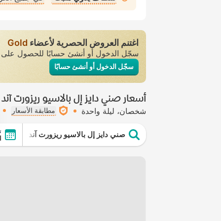
اغتنم العروض الحصرية لأعضاء
Gold
سجّل الدخول أو أنشئ حسابًا للحصول عل
سجّل الدخول أو أنشئ حسابًا
أسعار صني دايز إل بالاسيو ريزورت آن
شخصان
ليلة واحدة
مطابقة الأسعار
ت
صني دايز إل بالاسيو ريزورت آند سبا - ش
ال