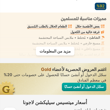
92‏%
مميزات مناسبة للمسلمين
بعض الأطعمة حلال
الطعام الحلال بالطلب المُسبق
غرفة خالية من الكحول
الشاطئ
• مُختلط • ملابس السباحة المحتشمة
مسبح خارجي
• مُختلط • ملابس السباحة المحتشمة
مسبح داخلي
• مُختلط • ملابس السباحة المحتشمة
مزيد من المعلومات
غرفة لتقديم علاجات السبا، تدليك
• تأجير خاص • معزول تمامًا
اغتنم العروض الحصرية لأعضاء
Gold
سجّل الدخول أو أنشئ حسابًا للحصول على خصومات حتى
20%
في معظم الفنادق
سجّل الدخول أو أنشئ حسابًا
أسعار ميتسيس سيليكشن لاجونا
شخصان
ليلة واحدة