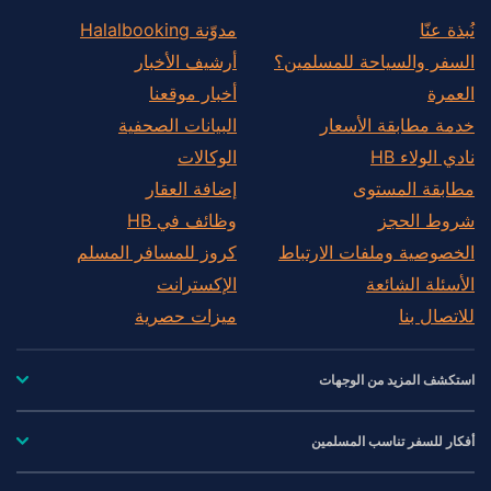
نُبذة عنّا
مدوّنة Halalbooking
السفر والسياحة للمسلمين؟
أرشيف الأخبار
العمرة
أخبار موقعنا
خدمة مطابقة الأسعار
البيانات الصحفية
نادي الولاء HB
الوكالات
مطابقة المستوى
إضافة العقار
شروط الحجز
وظائف في HB
الخصوصية وملفات الارتباط
كروز للمسافر المسلم
الأسئلة الشائعة
الإكسترانت
للاتصال بنا
ميزات حصرية
استكشف المزيد من الوجهات
أفكار للسفر تناسب المسلمين