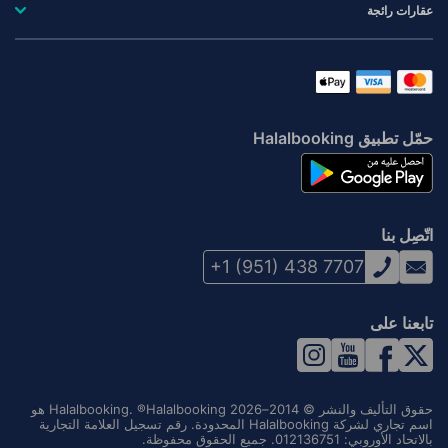
عقارات رائجة
حمّل تطبيق Halalbooking
اتّصِل بنا
+1 (951) 438 7707
تابعنا على
حقوق التأليف والنشر © 2014–2026 Halalbooking. ®Halalbooking هو
اسم تجاري لشركة Halalbooking المحدودة. رقم تسجيل العلامة التجارية
بالاتحاد الأوروبي: 012136751. جميع الحقوق محفوظة.