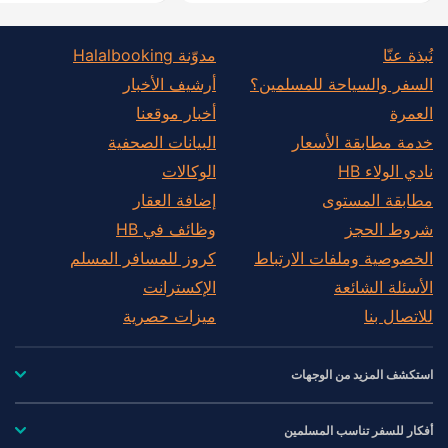
نُبذة عنّا
مدوّنة Halalbooking
السفر والسياحة للمسلمين؟
أرشيف الأخبار
العمرة
أخبار موقعنا
خدمة مطابقة الأسعار
البيانات الصحفية
نادي الولاء HB
الوكالات
مطابقة المستوى
إضافة العقار
شروط الحجز
وظائف في HB
الخصوصية وملفات الارتباط
كروز للمسافر المسلم
الأسئلة الشائعة
الإكسترانت
للاتصال بنا
ميزات حصرية
استكشف المزيد من الوجهات
أفكار للسفر تناسب المسلمين