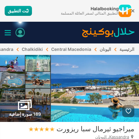
Halalbooking
ثبّت التطبيق
التطبيق المثالي لسفر العائلة المسلمة
الرئيسية
اليونان
Central Macedonia
Chalkidiki
sandra
189 صورة إضافية
ميراجيو ثيرمال سبا ريزورت
Kassandra، اليونان