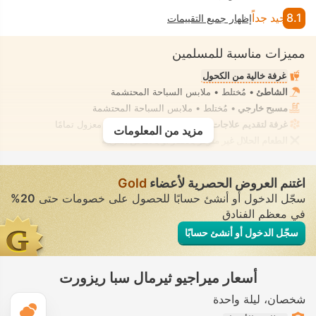
8.1
جيد جداً
إظهار جميع التقييمات
مميزات مناسبة للمسلمين
غرفة خالية من الكحول
الشاطئ
• مُختلط • ملابس السباحة المحتشمة
مسبح خارجي
• مُختلط • ملابس السباحة المحتشمة
غرفة لتقديم علاجات السبا، تدليك
• تأجير خاص • معزول تمامًا
مزيد من المعلومات
الطعام الحلال غير متوفر بالعقار أو بالأماكن القريبة
اغتنم العروض الحصرية لأعضاء
Gold
سجّل الدخول أو أنشئ حسابًا للحصول على خصومات حتى
20%
في معظم الفنادق
سجّل الدخول أو أنشئ حسابًا
أسعار ميراجيو ثيرمال سبا ريزورت
شخصان
ليلة واحدة
ال