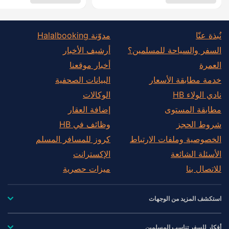
نُبذة عنّا
مدوّنة Halalbooking
السفر والسياحة للمسلمين؟
أرشيف الأخبار
العمرة
أخبار موقعنا
خدمة مطابقة الأسعار
البيانات الصحفية
نادي الولاء HB
الوكالات
مطابقة المستوى
إضافة العقار
شروط الحجز
وظائف في HB
الخصوصية وملفات الارتباط
كروز للمسافر المسلم
الأسئلة الشائعة
الإكسترانت
للاتصال بنا
ميزات حصرية
استكشف المزيد من الوجهات
أفكار للسفر تناسب المسلمين