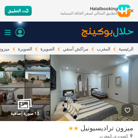
Halalbooking
ثبّت التطبيق
التطبيق المثالي لسفر العائلة المسلمة
الرئيسية
المغرب
مراكش آسفي
الصويرة
الصويرة
ميزون
13 صورة إضافية
ميزون تراديسيونيل
الصويرة، المغرب