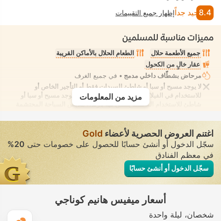
8.4
جيد جداً
إظهار جميع التقييمات
مميزات مناسبة للمسلمين
جميع الأطعمة حلال
الطعام الحلال بالأماكن القريبة
عقار خالٍ من الكحول
مرحاض بشطّاف داخلي مدمج
• في جميع الغرف
لا يوجد مسبح أو سبا أو شاطئ للسيدات فقط أو للتأجير الخاص أو
للاستخدام في الفيلا/الغرفة يوفر الانعزال التام. لا يوجد مسبح أو سبا أو
مزيد من المعلومات
شاطئ للاستخدام المُختلط يُسمح فيه بارتداء ملابس السباحة المحتشمة
اغتنم العروض الحصرية لأعضاء
Gold
سجّل الدخول أو أنشئ حسابًا للحصول على خصومات حتى
20%
في معظم الفنادق
سجّل الدخول أو أنشئ حسابًا
أسعار ميفيس هانيم كوناجي
شخصان
ليلة واحدة