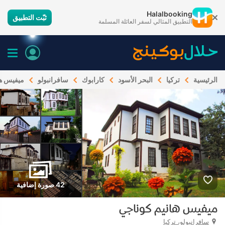
Halalbooking
ثبّت التطبيق
التطبيق المثالي لسفر العائلة المسلمة
الرئيسية
تركيا
البحر الأسود
كارابوك
سافرانبولو
ميفيس ها
42 صورة إضافية
ميفيس هانيم كوناجي
سافرانبولو، تركيا