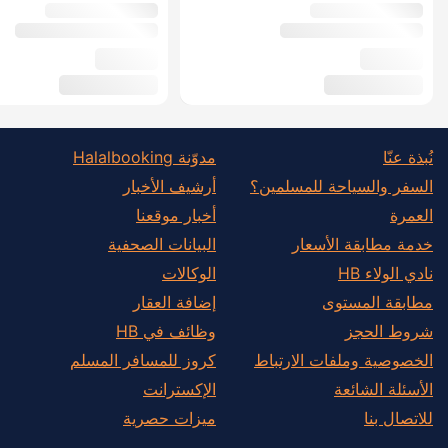
نُبذة عنّا
مدوّنة Halalbooking
السفر والسياحة للمسلمين؟
أرشيف الأخبار
العمرة
أخبار موقعنا
خدمة مطابقة الأسعار
البيانات الصحفية
نادي الولاء HB
الوكالات
مطابقة المستوى
إضافة العقار
شروط الحجز
وظائف في HB
الخصوصية وملفات الارتباط
كروز للمسافر المسلم
الأسئلة الشائعة
الإكسترانت
للاتصال بنا
ميزات حصرية