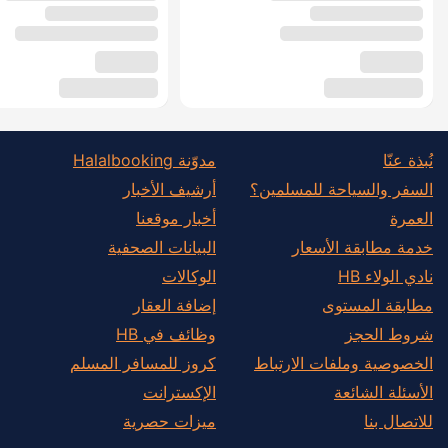
نُبذة عنّا
مدوّنة Halalbooking
السفر والسياحة للمسلمين؟
أرشيف الأخبار
العمرة
أخبار موقعنا
خدمة مطابقة الأسعار
البيانات الصحفية
نادي الولاء HB
الوكالات
مطابقة المستوى
إضافة العقار
شروط الحجز
وظائف في HB
الخصوصية وملفات الارتباط
كروز للمسافر المسلم
الأسئلة الشائعة
الإكسترانت
للاتصال بنا
ميزات حصرية