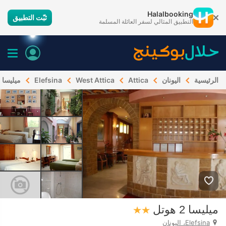
Halalbooking
ثبّت التطبيق
التطبيق المثالي لسفر العائلة المسلمة
الرئيسية
اليونان
Attica
West Attica
Elefsina
ميليسا 2 هوتل
ميليسا 2 هوتل
Elefsina، اليونان