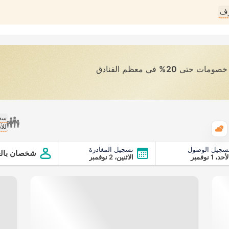
رف
ى خصومات حتى
20%
في معظم الفنادق
سعر
للأ
الطقس
سجيل الوصول
تسجيل المغادرة
شخصان بالغ
أحد، 1 نوفمبر
الاثنين، 2 نوفمبر