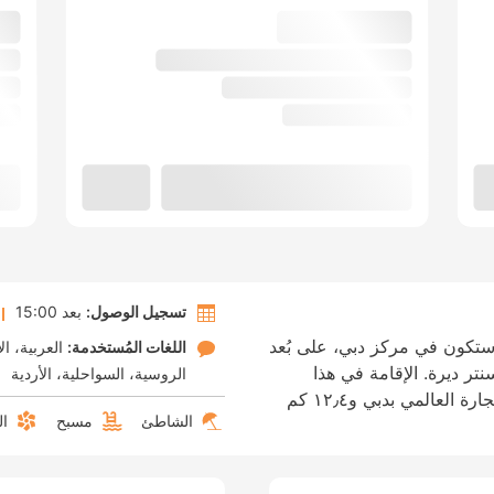
تسجيل الوصول:
بعد 15:00
ستكون في مركز دبي، على بُعد
اللغات المُستخدمة:
العربية
ال
ر ديرة. الإقامة في هذا
الروسية
السواحلية
الأردية
الفندق تضعك على بُعد ٧٫٩ كم من مركز التجارة العالمي بدبي و١٢٫٤ كم
الشاطئ
مسبح
ال