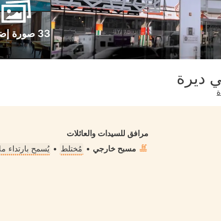
33 صورة إضافية
ي ديرة
ة
مرافق للسيدات والعائلات
مسبح خارجي
•
مُختلط
•
يُسمح بارتداء 