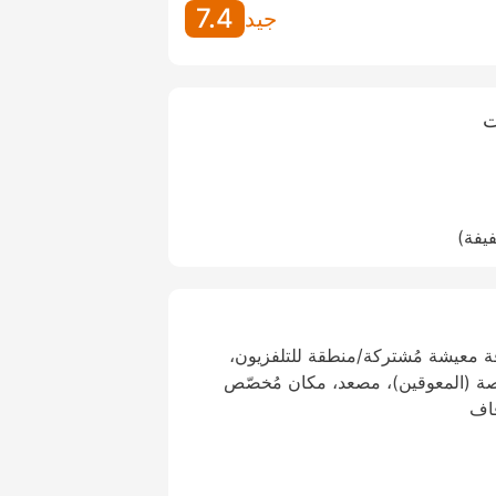
7.4
جيد
ت
فيفة)
ة معيشة مُشتركة/منطقة للتلفزيون،
صة (المعوقين)، مصعد، مكان مُخصّص
فاف