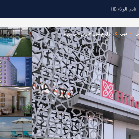
نادي الولاء HB
ي
دبي
نزل هيلتون جاردن دبي ديرة