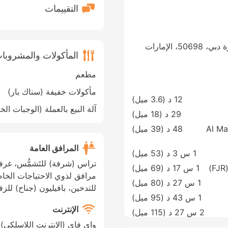
التقييمات
Abu Baker Al Siddique Road، دبي، إمارة دبي، 50698، الإمارات
المأكولات والمشروبا
مطعم
مأكولات خفيفة (سناك بار)
12 د (
3.6 ميل
)
آلة البيع بالعملة (الوجبات الخ
29 د (
18 ميل
)
Al Ma
48 د (
39 ميل
)
المرافق العامة
1 س 3 د (
53 ميل
)
تراس (شرفة) للتَشمُّس، غرف
1 س 17 د (
69 ميل
)
مرافق لذوي الاحتياجات الخا
1 س 27 د (
80 ميل
)
للتدخين، بافيليون (جناح) للز
1 س 43 د (
95 ميل
)
الإنترنت
2 س 27 د (
115 ميل
)
واي فاي (الإنترنت اللاسلكي)