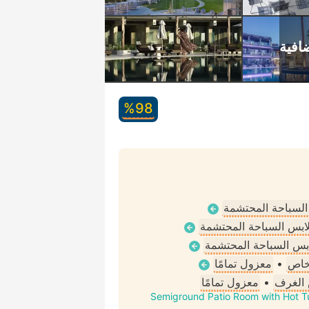
98‏%
 السباحة المحتشمة
ملابس السباحة المحتشمة
لابس السباحة المحتشمة
خاص
•
معزول تمامًا
الغرف
•
معزول تمامًا
Semiground Patio Room with Hot T