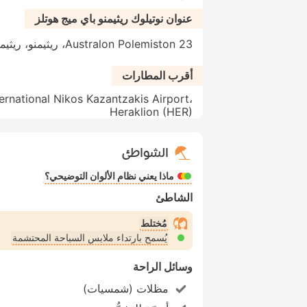
عنوان نوتيلوك ريثيمنو باي ميج هوتلز
Australon Polemiston 23، ريثيمنو، ريثيمنو، 741 33، اليونان
أقرب المطارات
ternational Nikos Kazantzakis Airport،
Heraklion (HER)
الشواطئ
ماذا يعني نظام الألوان التوضيحي؟
الشاطئ
مُختلط
يُسمح بارتداء ملابس السباحة المحتشمة
وسائل الراحة
مظلات (شمسيات)