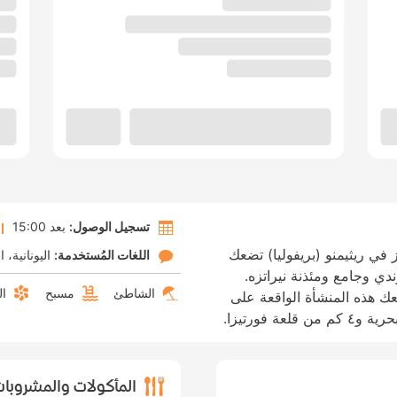
تسجيل الوصول:
بعد 15:00
ز في ريثيمنو (بريفوليا) تضعك
اللغات المُستخدمة:
اليونانية
ا
 ريموندي وجامع ومئذنة نيراتزه.
الشاطئ
مسبح
ال
عك هذه المنشأة الواقعة على
المأكولات والمشروبا