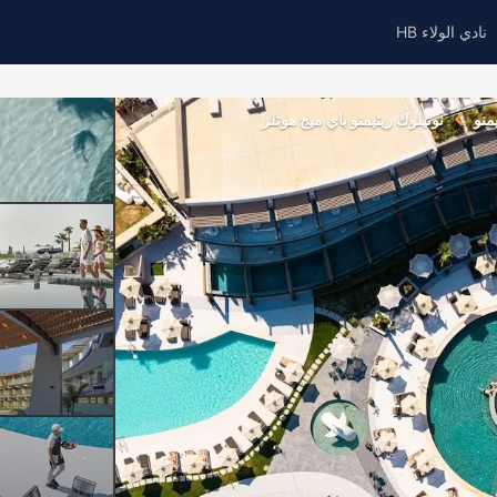
نادي الولاء HB
منو
نوتيلوك ريثيمنو باي ميج هوتلز