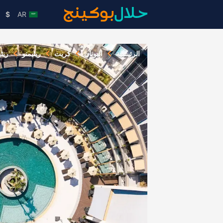
$
AR
الرئيسية
اليونان
كريت
ريثيمنو
ريثي