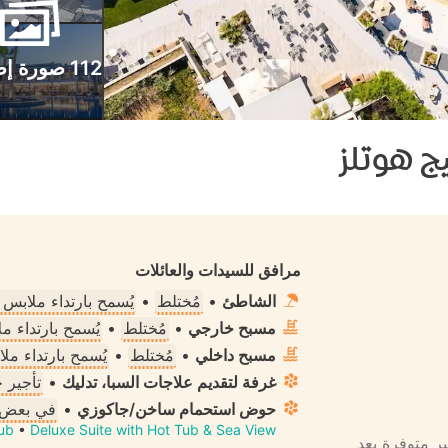
112 صورة إضافية
يج هوتلز
مرافق للسيدات والعائلات
الشاطئ
•
مُختلط
•
يُسمح بارتداء ملابس
مسبح خارجي
•
مُختلط
•
يُسمح بارتداء 
مسبح داخلي
•
مُختلط
•
يُسمح بارتداء م
غرفة لتقديم علاجات السبا، تدليك
•
تأجير 
حوض استحمام ساخن/جاكوزي
•
في بعض 
ub
•
Deluxe Suite with Hot Tub & Sea View
ير متوفرة بعد