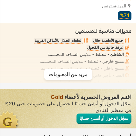
المهدية، تونس
74‏%
مميزات مناسبة للمسلمين
جميع الأطعمة حلال
الطعام الحلال بالأماكن القريبة
غرفة خالية من الكحول
الشاطئ
• مُختلط • ملابس السباحة المحتشمة
مسبح خارجي
• مُختلط • ملابس السباحة المحتشمة
مسبح داخلي
• مُختلط • ملابس السباحة المحتشمة
مزيد من المعلومات
السبا
• تأجير خاص • معزول تمامًا
مركز سبا، ساونا، حمام تركي، تدليك
• تأجير خاص • معزول تمامًا
شطّاف يدوي مثبت
• في جميع الغرف
اغتنم العروض الحصرية لأعضاء
Gold
سجّل الدخول أو أنشئ حسابًا للحصول على خصومات حتى
20%
في معظم الفنادق
سجّل الدخول أو أنشئ حسابًا