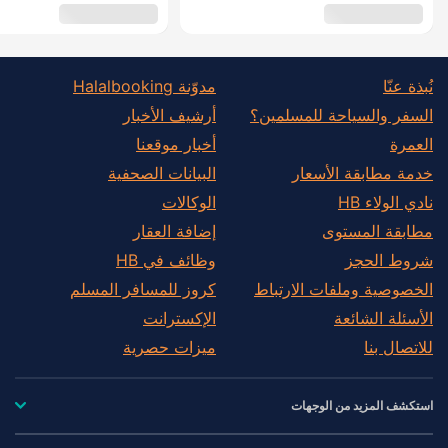
نُبذة عنّا
مدوّنة Halalbooking
السفر والسياحة للمسلمين؟
أرشيف الأخبار
العمرة
أخبار موقعنا
خدمة مطابقة الأسعار
البيانات الصحفية
نادي الولاء HB
الوكالات
مطابقة المستوى
إضافة العقار
شروط الحجز
وظائف في HB
الخصوصية وملفات الارتباط
كروز للمسافر المسلم
الأسئلة الشائعة
الإكسترانت
للاتصال بنا
ميزات حصرية
استكشف المزيد من الوجهات