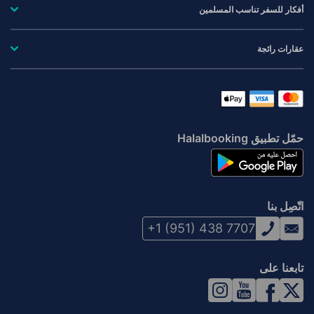
أفكار للسفر تناسب المسلمين
عقارات رائجة
حمّل تطبيق Halalbooking
اتّصِل بنا
+1 (951) 438 7707
تابعنا على