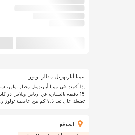
نيميا أبارتهوتل مطار تولوز
إذا أقمت في نيميا أبارتهوتل مطار تولوز، س
15 دقيقة بالسيارة عن آرباص وبلاس دو كاب
تضعك على بُعد ٧٫٥ كم من عاصمة تولوز و٢٫٤ كم من مستشفى بوربان.
الموقع