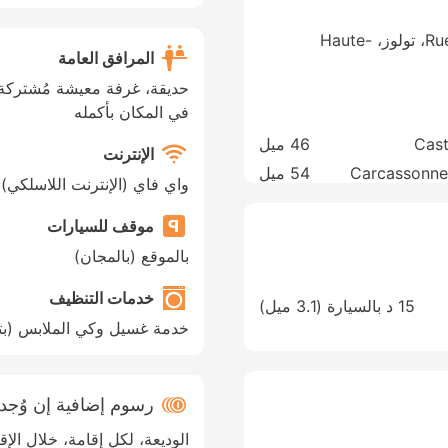
4 Rue Alain Fournier, St Martin du Touch، تولوز، Haute-
المرافق العامة
حديقة، غرفة معيشة مُشتركة/
في المكان بأكمله
Cast
46 ميل
الإنترنت
Carcassonne
54 ميل
واي فاي (الإنترنت اللاسلكي)
موقف للسيارات
بالموقع (بالمجان)
خدمات التنظيف
15 د بالسيارة (3.1 ميل)
خدمة غسيل وكي الملابس (بتك
رسوم إضافية إن وُج
الوديعة، لكل إقامة، خلال الإق