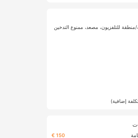
منطقة للتلفزيون، مصعد، ممنوع التدخين
لفة إضافية)
دت
امة
150 €