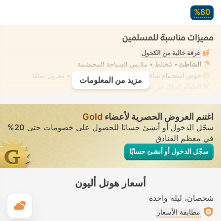
80‏%
مميزات مناسبة للمسلمين
غرفة خالية من الكحول
الشاطئ
• مُختلط • ملابس السباحة المحتشمة
حوض استحمام ساخن/جاكوزي
• في بعض الغرف • معزول تمامًا
مزيد من المعلومات
الطعام الحلال غير متوفر بالعقار أو بالأماكن القريبة
اغتنم العروض الحصرية لأعضاء
Gold
سجّل الدخول أو أنشئ حسابًا للحصول على خصومات حتى
20%
في معظم الفنادق
سجّل الدخول أو أنشئ حسابًا
أسعار هوتل أليون
شخصان
ليلة واحدة
ال
مطابقة الأسعار