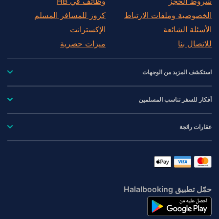
شروط الحجز
وظائف في HB
الخصوصية وملفات الارتباط
كروز للمسافر المسلم
الأسئلة الشائعة
الإكسترانت
للاتصال بنا
ميزات حصرية
استكشف المزيد من الوجهات
أفكار للسفر تناسب المسلمين
عقارات رائجة
حمّل تطبيق Halalbooking