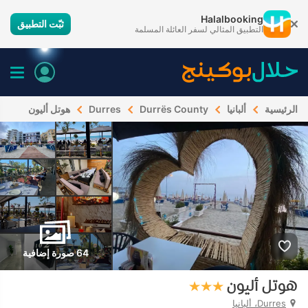
Halalbooking
ثبّت التطبيق
التطبيق المثالي لسفر العائلة المسلمة
الرئيسية
ألبانيا
Durrës County
Durres
هوتل أليون
64 صورة إضافية
هوتل أليون
Durres، ألبانيا