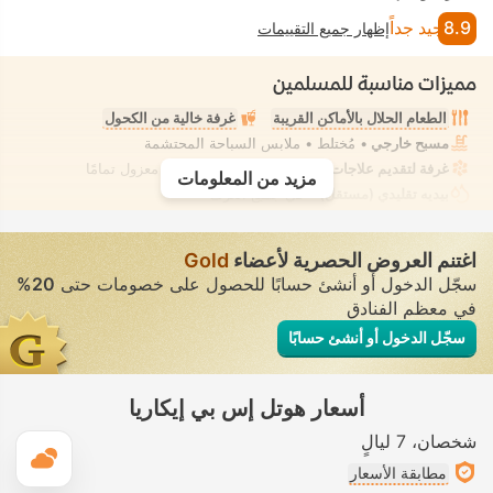
8.9
جيد جداً
إظهار جميع التقييمات
مميزات مناسبة للمسلمين
الطعام الحلال بالأماكن القريبة
غرفة خالية من الكحول
مسبح خارجي
• مُختلط • ملابس السباحة المحتشمة
غرفة لتقديم علاجات السبا، تدليك
• تأجير خاص • معزول تمامًا
مزيد من المعلومات
بيديه تقليدي (مستقل)
• في جميع الغرف
اغتنم العروض الحصرية لأعضاء
Gold
سجّل الدخول أو أنشئ حسابًا للحصول على خصومات حتى
20%
في معظم الفنادق
سجّل الدخول أو أنشئ حسابًا
أسعار هوتل إس بي إيكاريا
شخصان
7 ليالٍ
ال
مطابقة الأسعار