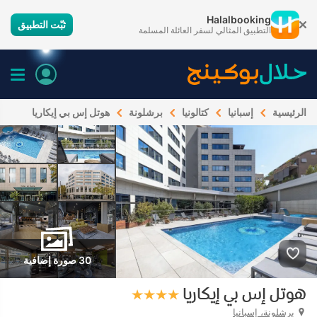
Halalbooking
ثبّت التطبيق
التطبيق المثالي لسفر العائلة المسلمة
الرئيسية
إسبانيا
كتالونيا
برشلونة
هوتل إس بي إيكاريا
30 صورة إضافية
هوتل إس بي إيكاريا
برشلونة، إسبانيا