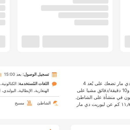
تسجيل الوصول:
بعد 15:00
الإقامة في هوتل دون جوان توسا في توسا دي مار تضعك على بُعد 4
اللغات المُستخدمة:
الكتالونية
دقيقة/دقائق سيرا من شاطئ توسا دي مار و10 دقيقة/دقائق مشيا على
الهنغارية
الإيطالية
البولندي
ا
تكون في منشأة على الشاطئ.
الشاطئ
مسبح
هذا الفندق منشأة تطل على الشاطئ، تبعد ١١٫٧ كم عن ليوريت دي مار