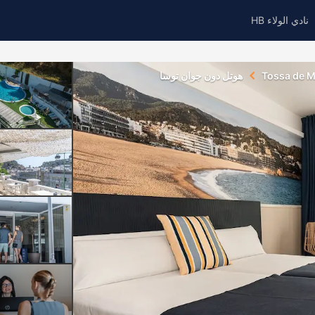
نادي الولاء HB
Tossa de M
هوتل دون جوان توسا