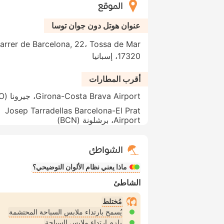
الموقع
عنوان هوتل دون جوان توسا
17320، إسبانيا
أقرب المطارات
Girona-Costa Brava Airport، جيرونا (GRO)
Josep Tarradellas Barcelona-El Prat
Airport، برشلونة (BCN)
الشواطئ
ماذا يعني نظام الألوان التوضيحي؟
الشاطئ
مُختلط
يُسمح بارتداء ملابس السباحة المحتشمة
يلزم ارتداء ملابس السباحة