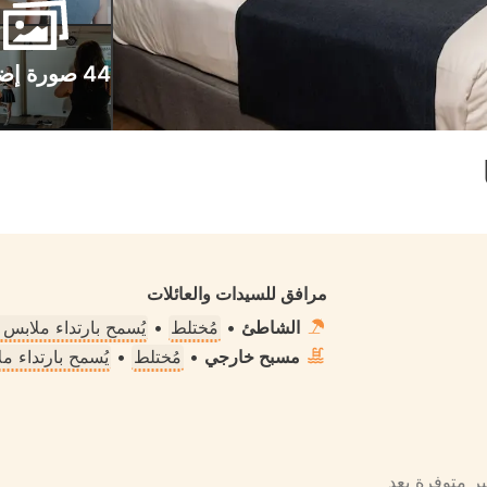
44 صورة إضافية
مرافق للسيدات والعائلات
الشاطئ
•
مُختلط
•
يُسمح بارتداء ملابس
مسبح خارجي
•
مُختلط
•
يُسمح بارتداء 
ير متوفرة بعد