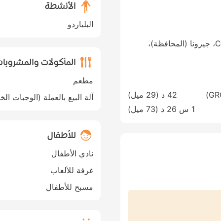
الأنشطة
البلياردو
Carrer de Barcelona, 22، Tossa de Mar، جيرونا (المحافظة)،
المأكولات والمشروبا
مطعم
42 د (
29 ميل
)
آلة البيع بالعملة (الوجبات الخ
1 س 26 د (
73 ميل
)
للأطفال
نادي الأطفال
غرفة للألعاب
مسبح للأطفال